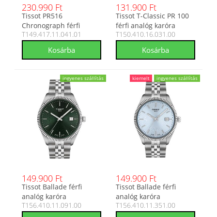
230.990 Ft
131.900 Ft
Tissot PR516
Tissot T-Classic PR 100
Chronograph férfi
férfi analóg karóra
T149.417.11.041.01
T150.410.16.031.00
analóg karóra
T150.410.16.031.00
T149.417.11.041.01
ingyenes szállítás
kiemelt
ingyenes szállítás
149.900 Ft
149.900 Ft
Tissot Ballade férfi
Tissot Ballade férfi
analóg karóra
analóg karóra
T156.410.11.091.00
T156.410.11.351.00
T156.410.11.091.00
T156.410.11.351.00