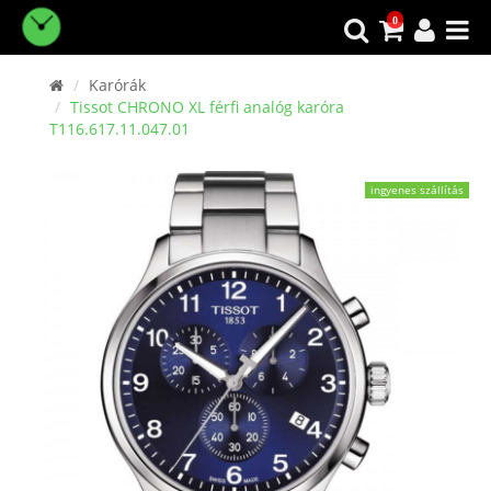
0
Karórák
Tissot CHRONO XL férfi analóg karóra
T116.617.11.047.01
ingyenes szállítás