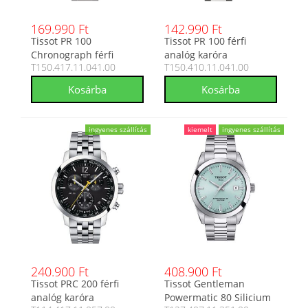
169.990 Ft
142.990 Ft
Tissot PR 100
Tissot PR 100 férfi
Chronograph férfi
analóg karóra
T150.417.11.041.00
T150.410.11.041.00
analóg karóra
T150.410.11.041.00
T150.417.11.041.00
ingyenes szállítás
kiemelt
ingyenes szállítás
240.900 Ft
408.900 Ft
Tissot PRC 200 férfi
Tissot Gentleman
analóg karóra
Powermatic 80 Silicium