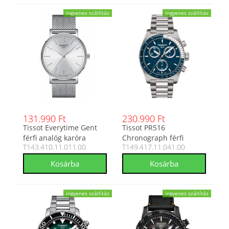
ingyenes szállítás
ingyenes szállítás
131.990 Ft
230.990 Ft
Tissot Everytime Gent
Tissot PR516
férfi analóg karóra
Chronograph férfi
T143.410.11.011.00
T149.417.11.041.00
T143.410.11.011.00
analóg karóra
T149.417.11.041.00
ingyenes szállítás
ingyenes szállítás