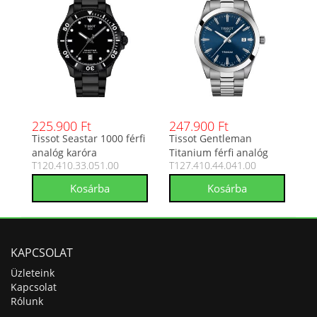
225.900 Ft
247.900 Ft
Tissot Seastar 1000 férfi
Tissot Gentleman
analóg karóra
Titanium férfi analóg
T120.410.33.051.00
T127.410.44.041.00
T120.410.33.051.00
karóra
T127.410.44.041.00
KAPCSOLAT
Üzleteink
Kapcsolat
Rólunk