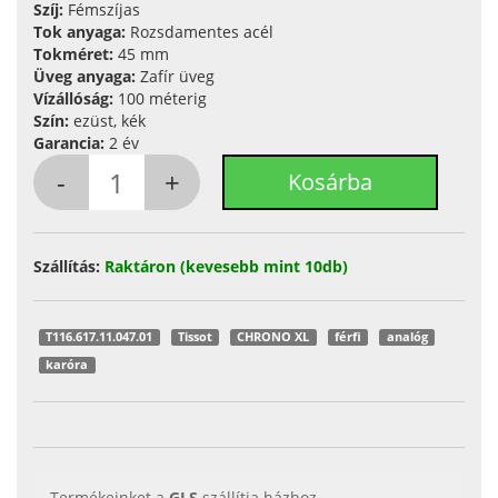
Szíj:
Fémszíjas
Tok anyaga:
Rozsdamentes acél
Tokméret:
45 mm
Üveg anyaga:
Zafír üveg
Vízállóság:
100 méterig
Szín:
ezüst, kék
Garancia:
2 év
Szállítás:
Raktáron (kevesebb mint 10db)
T116.617.11.047.01
Tissot
CHRONO XL
férfi
analóg
karóra
Termékeinket a
GLS
szállítja házhoz.