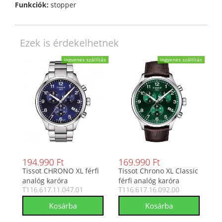
Funkciók:
stopper
Ezek is érdekelhetnek
ingyenes szállítás
ingyenes szállítás
194.990 Ft
169.990 Ft
Tissot CHRONO XL férfi
Tissot Chrono XL Classic
analóg karóra
férfi analóg karóra
T116.617.11.047.01
T116.617.16.092.00
T116.617.11.047.01
T116.617.16.092.00