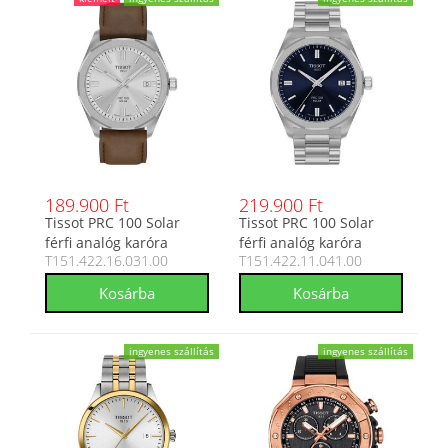
189.900 Ft
219.900 Ft
Tissot PRC 100 Solar
Tissot PRC 100 Solar
férfi analóg karóra
férfi analóg karóra
T151.422.16.031.00
T151.422.11.041.00
T151.422.16.031.00
T151.422.11.041.00
ingyenes szállítás
ingyenes szállítás