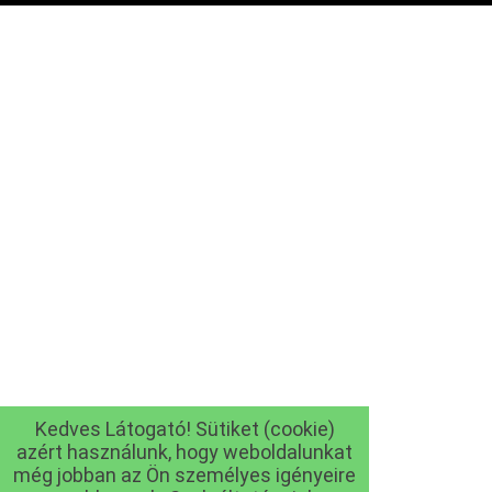
Kedves Látogató! Sütiket (cookie)
azért használunk, hogy weboldalunkat
még jobban az Ön személyes igényeire