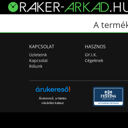
A termék
KAPCSOLAT
HASZNOS
Üzleteink
GY.I.K.
Kapcsolat
Cégeknek
Rólunk
Árukereső, a hiteles
vásárlási kalauz