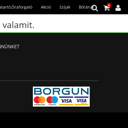
0
atartó,Óraforgató
Akció
Szíjak
Bőráruk
 valamit.
NNÜNKET