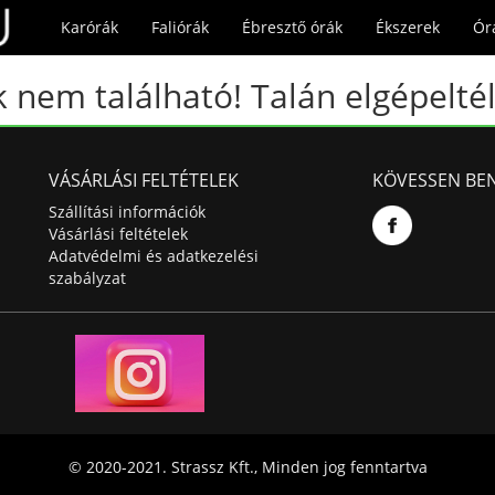
Karórák
Faliórák
Ébresztő órák
Ékszerek
Ór
 nem található! Talán elgépeltél
VÁSÁRLÁSI FELTÉTELEK
KÖVESSEN BE
Szállítási információk
Vásárlási feltételek
Adatvédelmi és adatkezelési
szabályzat
© 2020-2021. Strassz Kft., Minden jog fenntartva