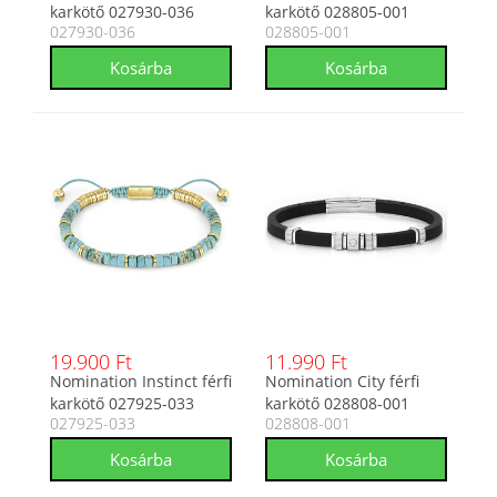
karkötő 027930-036
karkötő 028805-001
027930-036
028805-001
19.900 Ft
11.990 Ft
Nomination Instinct férfi
Nomination City férfi
karkötő 027925-033
karkötő 028808-001
027925-033
028808-001