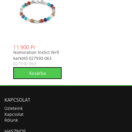
11.900 Ft
Nomination Instict férfi
karkötő 027930-063
027930-063
KAPCSOLAT
Üzleteink
Kapcsolat
Rólunk
HASZNOS