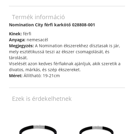
Termék információ
Nomination City férfi karkötő 028808-001
Kinek:
férfi
Anyaga:
nemesacél
Megjegyzés:
A Nomination ékszerekhez dísztasak is jár,
mely esztétikussá teszi az ékszer csomagolását, és
tárolását.
Viselését azon kedves férfiaknak ajánljuk, akik szeretik a
divatos, márkás, és szép ékszereket.
Méret:
Állítható: 19-21cm
Ezek is érdekelhetnek