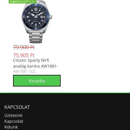
ingyenes szállítás
79.900 Ft
75.905 Ft
Citizen Sporty férfi
analóg karóra AW1881-
AW1881-52L
52L
KAPCSOLAT
Üzleteink
Kapcsolat
Rólunk