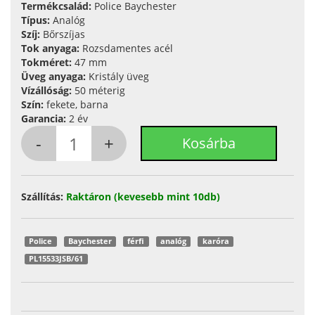
Termékcsalád:
Police Baychester
Típus:
Analóg
Szíj:
Bőrszíjas
Tok anyaga:
Rozsdamentes acél
Tokméret:
47 mm
Üveg anyaga:
Kristály üveg
Vízállóság:
50 méterig
Szín:
fekete, barna
Garancia:
2 év
Szállítás:
Raktáron (kevesebb mint 10db)
Police
Baychester
férfi
analóg
karóra
PL15533JSB/61