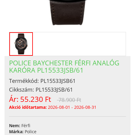
POLICE BAYCHESTER FÉRFI ANALÓG
KARÓRA PL15533JSB/61
Termékkód:
PL15533JSB61
Cikkszám:
PL15533JSB/61
Ár:
55.230 Ft
78.900 Ft
Akció időtartama:
2026-08-01 - 2026-08-31
Nem:
Férfi
Márka:
Police