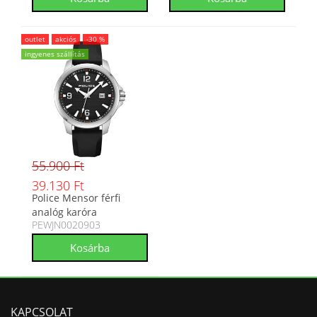
outlet
akciós
-30 %
ingyenes szállítás
55.900 Ft
39.130 Ft
Police Mensor férfi
analóg karóra
PEWJN0020903
PEWJN0020903
KAPCSOLAT