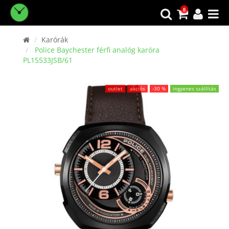
0
Karórák
Police Baychester férfi analóg karóra
PL15533JSB/61
outlet
akciós
-30 %
ingyenes szállítás