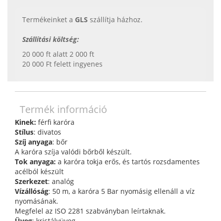
Termékeinket a
GLS
szállítja házhoz.
Szállítási költség:
20 000 ft alatt 2 000 ft
20 000 Ft felett ingyenes
Termék információ
Kinek:
férfi karóra
Stílus
: divatos
Szíj anyaga
: bőr
A karóra szíja valódi bőrből készült.
Tok anyaga:
a karóra tokja erős, és tartós rozsdamentes
acélból készült
Szerkezet
: analóg
Vízállóság
: 50 m, a karóra 5 Bar nyomásig ellenáll a víz
nyomásának.
Megfelel az ISO 2281 szabványban leírtaknak.
Üveg
: kristályüveg