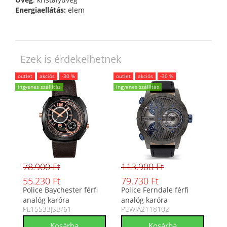
Energiaellátás:
elem
Ezek is érdekelhetnek
outlet
akciós
-30 %
outlet
akciós
-30 %
ingyenes szállítás
ingyenes szállítás
78.900 Ft
113.900 Ft
55.230 Ft
79.730 Ft
Police Baychester férfi
Police Ferndale férfi
analóg karóra
analóg karóra
PL15533JSB/61
PEWJA2118102
PL15533JSB/61
PEWJA2118102