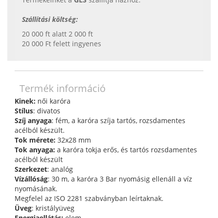
Szállítási költség:
20 000 ft alatt 2 000 ft
20 000 Ft felett ingyenes
Termék információ
Kinek:
női karóra
Stílus
: divatos
Szíj anyaga
: fém, a karóra szíja tartós, rozsdamentes
acélból készült.
Tok mérete:
32x28 mm
Tok anyaga:
a karóra tokja erős, és tartós rozsdamentes
acélból készült
Szerkezet
: analóg
Vízállóság
: 30 m, a karóra 3 Bar nyomásig ellenáll a víz
nyomásának.
Megfelel az ISO 2281 szabványban leírtaknak.
Üveg
: kristályüveg
Energiaellátás:
elem