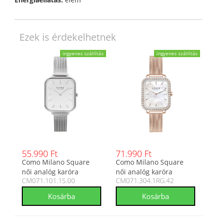
Ezek is érdekelhetnek
ingyenes szállítás
ingyenes szállítás
55.990 Ft
71.990 Ft
Como Milano Square
Como Milano Square
női analóg karóra
női analóg karóra
CM071.101.1S.00
CM071.304.1RG.42
CM071.101.1S.00
CM071.304.1RG.42