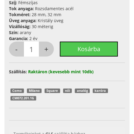
Szíj:
Fémszíjas
Tok anyaga:
Rozsdamentes acél
Tokméret:
28 mm, 32 mm
Üveg anyaga:
Kristály üveg
Vízállóság:
30 méterig
Szín:
arany
Garancia:
2 év
Szállítás:
Raktáron (kevesebb mint 10db)
Como
Milano
Square
női
analóg
karóra
CM072.201.1G
Termékeinket a
GLS
szállítja házhoz.