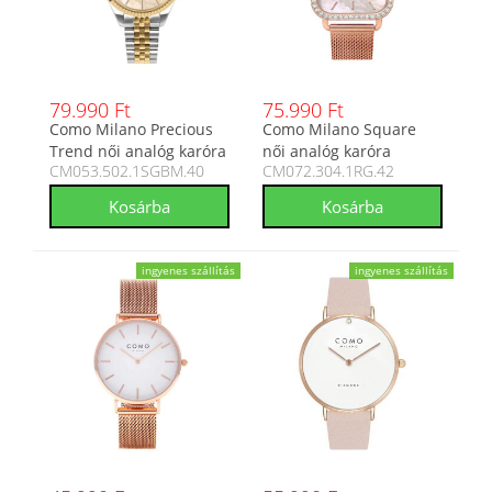
79.990 Ft
75.990 Ft
Como Milano Precious
Como Milano Square
Trend női analóg karóra
női analóg karóra
CM053.502.1SGBM.40
CM072.304.1RG.42
CM053.502.1SGBM.40
CM072.304.1RG.42
ingyenes szállítás
ingyenes szállítás