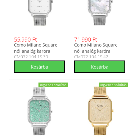
55.990 Ft
71.990 Ft
Como Milano Square
Como Milano Square
női analóg karóra
női analóg karóra
CM072.104.1S.30
CM072.104.1S.42
CM072.104.1S.30
CM072.104.1S.42
ingyenes szállítás
ingyenes szállítás