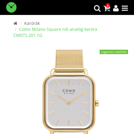
0
Karórák
Como Milano Square női analóg karóra
CM072.201.1G
ingyenes szállítás