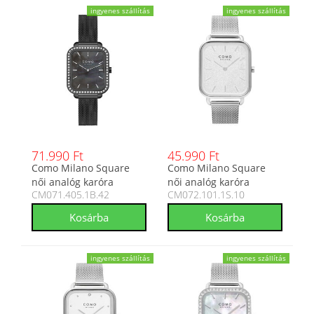
ingyenes szállítás
ingyenes szállítás
71.990 Ft
45.990 Ft
Como Milano Square
Como Milano Square
női analóg karóra
női analóg karóra
CM071.405.1B.42
CM072.101.1S.10
CM071.405.1B.42
CM072.101.1S.10
ingyenes szállítás
ingyenes szállítás