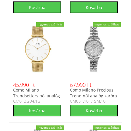
ingyenes szállítás
ingyenes szállítás
45.990 Ft
67.990 Ft
Como Milano
Como Milano Precious
Trendsetters női analóg
Trend női analóg karóra
CM013.204.1G
CM051.101.1SM.10
karóra CM013.204.1G
CM051.101.1SM.10
ingyenes szállítás
ingyenes szállítás