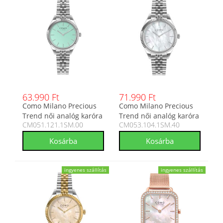
63.990 Ft
71.990 Ft
Como Milano Precious
Como Milano Precious
Trend női analóg karóra
Trend női analóg karóra
CM051.121.1SM.00
CM053.104.1SM.40
CM051.121.1SM.00
CM053.104.1SM.40
ingyenes szállítás
ingyenes szállítás