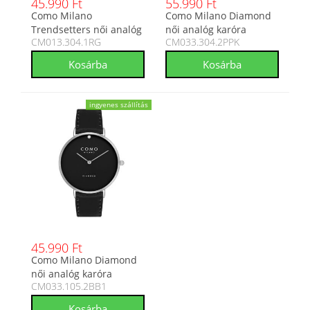
45.990 Ft
55.990 Ft
Como Milano
Como Milano Diamond
Trendsetters női analóg
női analóg karóra
CM013.304.1RG
CM033.304.2PPK
karóra CM013.304.1RG
CM033.304.2PPK
ingyenes szállítás
45.990 Ft
Como Milano Diamond
női analóg karóra
CM033.105.2BB1
CM033.105.2BB1