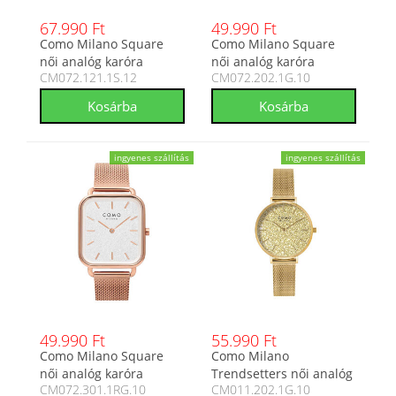
67.990 Ft
49.990 Ft
Como Milano Square
Como Milano Square
női analóg karóra
női analóg karóra
CM072.121.1S.12
CM072.202.1G.10
CM072.121.1S.12
CM072.202.1G.10
ingyenes szállítás
ingyenes szállítás
49.990 Ft
55.990 Ft
Como Milano Square
Como Milano
női analóg karóra
Trendsetters női analóg
CM072.301.1RG.10
CM011.202.1G.10
CM072.301.1RG.10
karóra CM011.202.1G.10