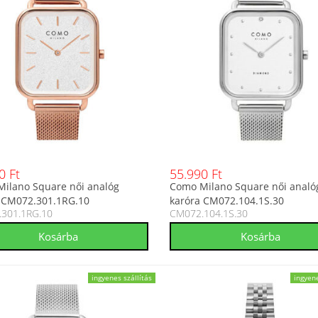
0 Ft
55.990 Ft
ilano Square női analóg
Como Milano Square női analó
 CM072.301.1RG.10
karóra CM072.104.1S.30
301.1RG.10
CM072.104.1S.30
ingyenes szállítás
ingyene