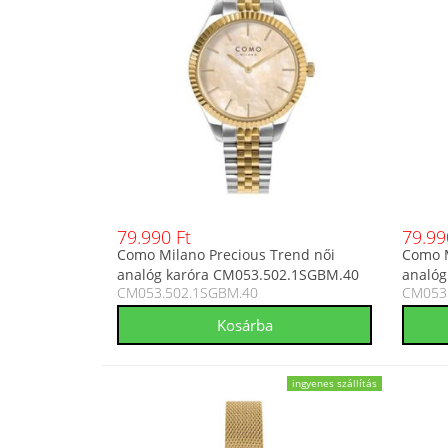
79.990 Ft
79.99
Como Milano Precious Trend női
Como M
analóg karóra CM053.502.1SGBM.40
analóg
CM053.502.1SGBM.40
CM053
ingyenes szállítás