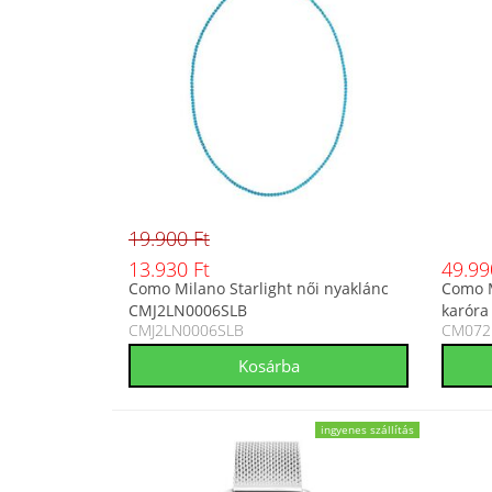
19.900 Ft
13.930 Ft
49.99
Como Milano Starlight női nyaklánc
Como M
CMJ2LN0006SLB
karóra
CMJ2LN0006SLB
CM072.
ingyenes szállítás