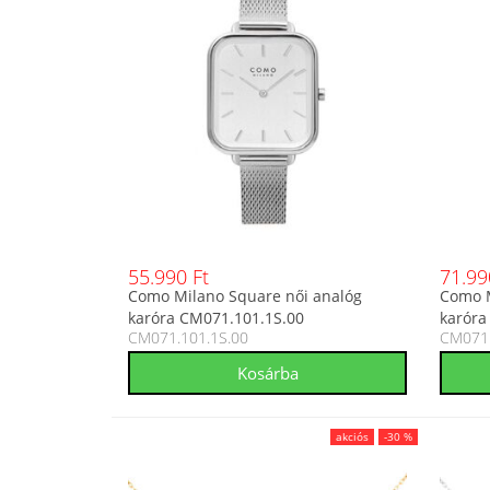
55.990 Ft
71.99
Como Milano Square női analóg
Como M
karóra CM071.101.1S.00
karóra
CM071.101.1S.00
CM071.
akciós
-30 %