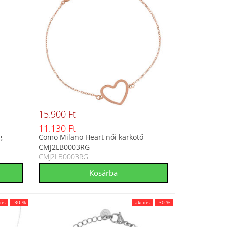
15.900 Ft
11.130 Ft
g
Como Milano Heart női karkötő
CMJ2LB0003RG
CMJ2LB0003RG
iós
-30 %
akciós
-30 %