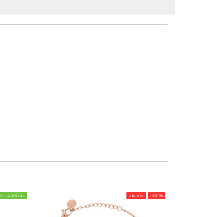
s szállítás
akciós
-30 %