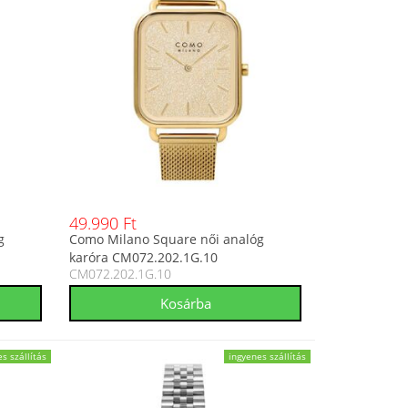
49.990 Ft
g
Como Milano Square női analóg
karóra CM072.202.1G.10
CM072.202.1G.10
s szállítás
ingyenes szállítás