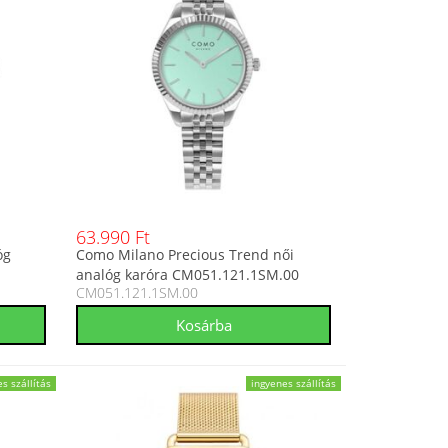
63.990 Ft
óg
Como Milano Precious Trend női
analóg karóra CM051.121.1SM.00
CM051.121.1SM.00
s szállítás
ingyenes szállítás