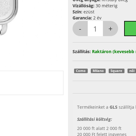
Vízállóság:
30 méterig
Szín:
ezüst
Garancia:
2 év
Szállítás:
Raktáron (kevesebb 
Como
Milano
Square
női
Termékeinket a
GLS
szállítja
Szállítási költség:
20 000 ft alatt 2 000 ft
20 000 Ft felett ingyenes