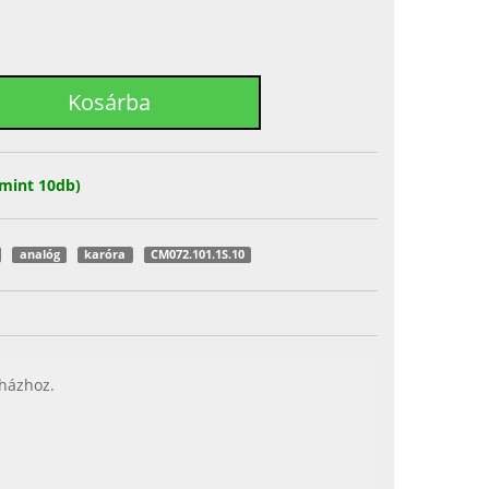
mint 10db)
analóg
karóra
CM072.101.1S.10
 házhoz.