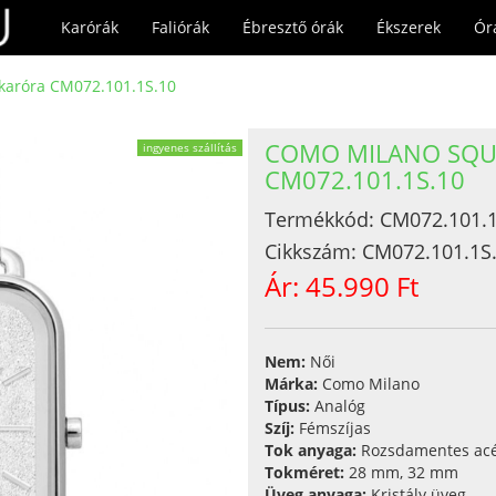
Karórák
Faliórák
Ébresztő órák
Ékszerek
Ór
karóra CM072.101.1S.10
COMO MILANO SQU
ingyenes szállítás
CM072.101.1S.10
Termékkód:
CM072.101.1
Cikkszám:
CM072.101.1S
Ár:
45.990 Ft
Nem:
Női
Márka:
Como Milano
Típus:
Analóg
Szíj:
Fémszíjas
Tok anyaga:
Rozsdamentes acé
Tokméret:
28 mm, 32 mm
Üveg anyaga:
Kristály üveg