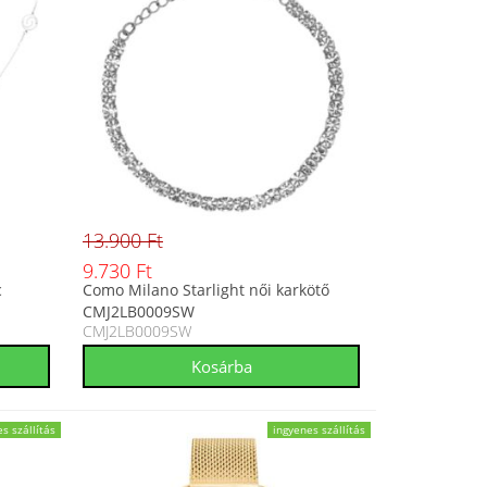
13.900 Ft
9.730 Ft
c
Como Milano Starlight női karkötő
CMJ2LB0009SW
CMJ2LB0009SW
s szállítás
ingyenes szállítás