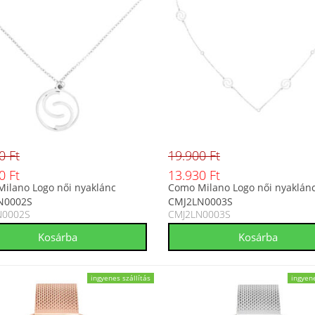
0 Ft
19.900 Ft
0 Ft
13.930 Ft
ilano Logo női nyaklánc
Como Milano Logo női nyaklán
N0002S
CMJ2LN0003S
N0002S
CMJ2LN0003S
ingyenes szállítás
ingyene