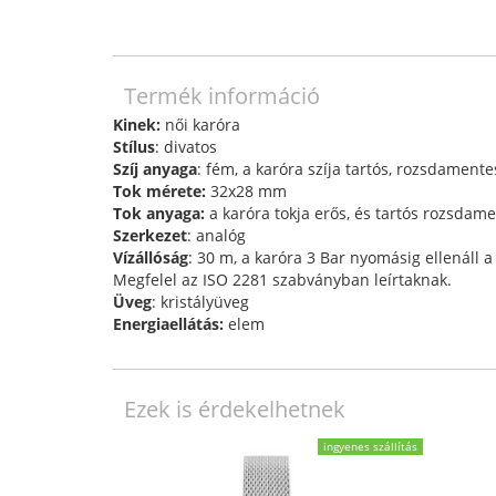
Termék információ
Kinek:
női karóra
Stílus
: divatos
Szíj anyaga
: fém, a karóra szíja tartós, rozsdamente
Tok mérete:
32x28 mm
Tok anyaga:
a karóra tokja erős, és tartós rozsdame
Szerkezet
: analóg
Vízállóság
: 30 m, a karóra 3 Bar nyomásig ellenáll 
Megfelel az ISO 2281 szabványban leírtaknak.
Üveg
: kristályüveg
Energiaellátás:
elem
Ezek is érdekelhetnek
ingyenes szállítás