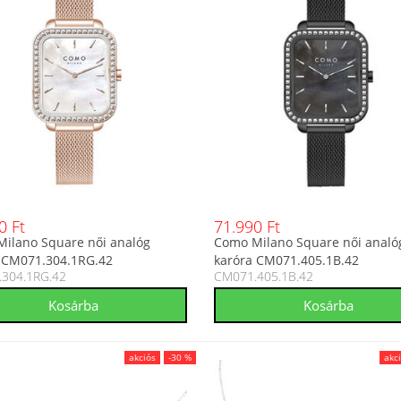
0 Ft
71.990 Ft
ilano Square női analóg
Como Milano Square női analó
 CM071.304.1RG.42
karóra CM071.405.1B.42
304.1RG.42
CM071.405.1B.42
akciós
-30 %
akc