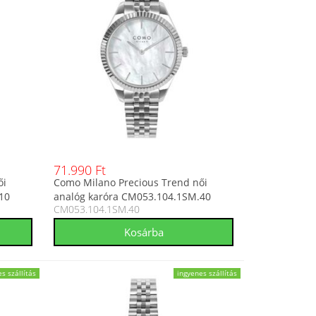
71.990 Ft
ői
Como Milano Precious Trend női
10
analóg karóra CM053.104.1SM.40
CM053.104.1SM.40
s szállítás
ingyenes szállítás