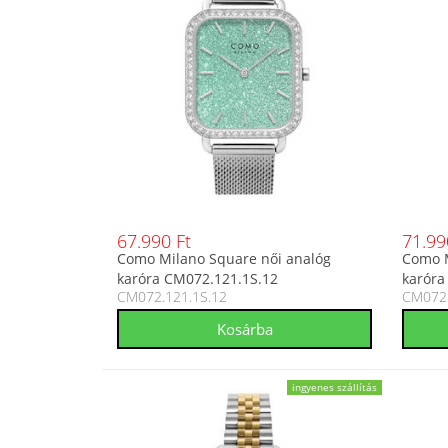
67.990 Ft
71.99
Como Milano Square női analóg
Como M
karóra CM072.121.1S.12
karóra
CM072.121.1S.12
CM072.
ingyenes szállítás