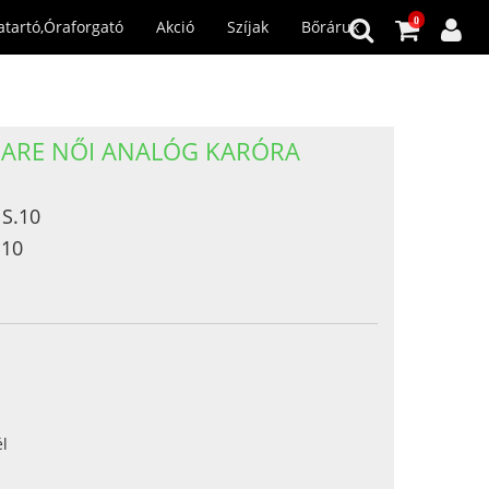
0
atartó,Óraforgató
Akció
Szíjak
Bőráruk
ARE NŐI ANALÓG KARÓRA
S.10
.10
l