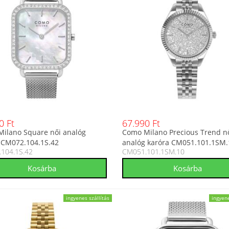
0 Ft
67.990 Ft
ilano Square női analóg
Como Milano Precious Trend n
 CM072.104.1S.42
analóg karóra CM051.101.1SM.
104.1S.42
CM051.101.1SM.10
ingyenes szállítás
ingyene