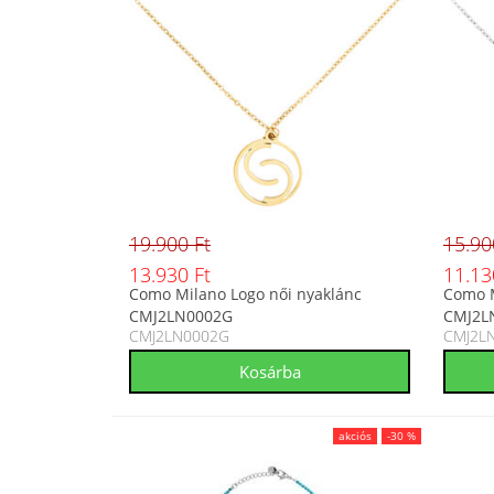
19.900 Ft
15.90
13.930 Ft
11.13
Como Milano Logo női nyaklánc
Como M
CMJ2LN0002G
CMJ2L
CMJ2LN0002G
CMJ2L
akciós
-30 %