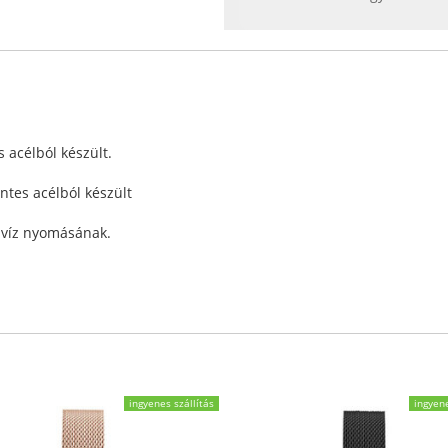
s acélból készült.
ntes acélból készült
a víz nyomásának.
ingyenes szállítás
ingyene