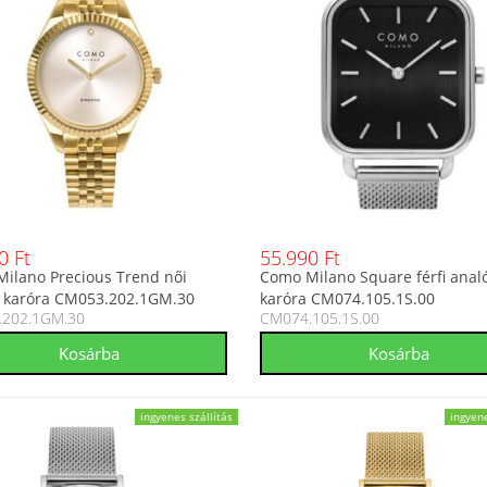
0 Ft
55.990 Ft
ilano Precious Trend női
Como Milano Square férfi anal
 karóra CM053.202.1GM.30
karóra CM074.105.1S.00
.202.1GM.30
CM074.105.1S.00
ingyenes szállítás
ingyene