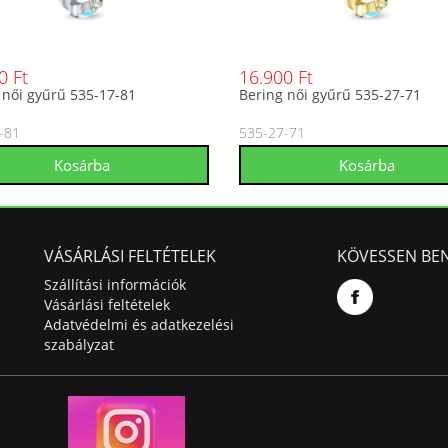
0 Ft
16.900 Ft
 női gyűrű 535-17-81
Bering női gyűrű 535-27-71
-81
535-27-71
VÁSÁRLÁSI FELTÉTELEK
KÖVESSEN BE
Szállítási információk
Vásárlási feltételek
Adatvédelmi és adatkezelési
szabályzat