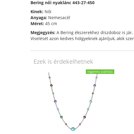
Bering női nyaklánc 443-27-450
Kinek:
Női
Anyaga:
Nemesacél
Méret:
45 cm
Megjegyzés:
A Bering ékszerekhez díszdoboz is jár, 
Viselését azon kedves hölgyeknek ajánljuk, akik szer
Ezek is érdekelhetnek
ingyenes szállítás