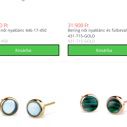
0 Ft
31.900 Ft
 női nyaklánc 446-17-450
Bering női nyaklánc és fülbeval
431-715-GOLD
-450
431-715-GOLD