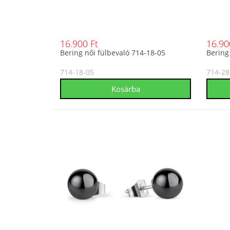
16.900 Ft
16.90
Bering női fülbevaló 714-18-05
Bering
714-18-05
714-28