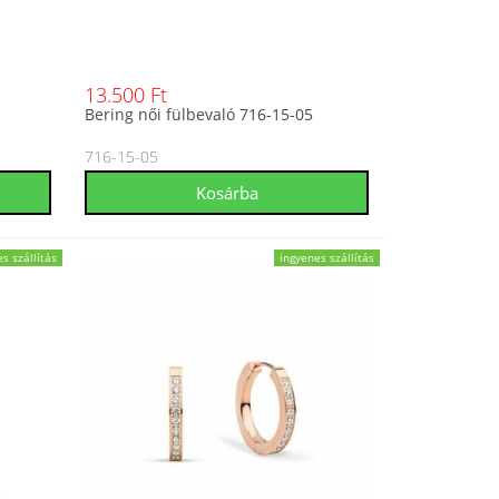
13.500 Ft
Bering női fülbevaló 716-15-05
716-15-05
s szállítás
ingyenes szállítás