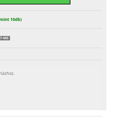
mint 10db)
27-450
 házhoz.