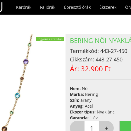
Karórák
Faliórák
Ébresztő órák
Ékszerek
Ór
BERING NŐI NYAKLÁ
ingyenes szállítás
Termékkód:
443-27-450
Cikkszám:
443-27-450
Ár:
32.900 Ft
Nem:
Női
Márka:
Bering
Szín:
arany
Anyag:
Acél
Ékszer típus:
Nyaklánc
Garancia:
1 év