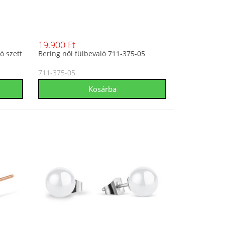
19.900 Ft
ó szett
Bering női fülbevaló 711-375-05
711-375-05