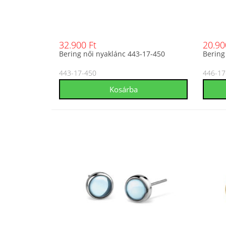
32.900 Ft
20.90
Bering női nyaklánc 443-17-450
Bering
443-17-450
446-17