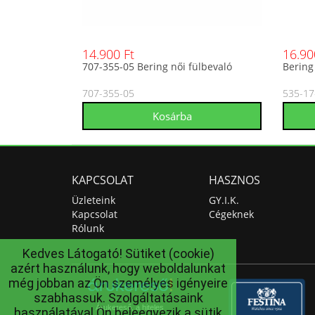
14.900 Ft
16.90
707-355-05 Bering női fülbevaló
Bering
707-355-05
535-17
KAPCSOLAT
HASZNOS
Üzleteink
GY.I.K.
Kapcsolat
Cégeknek
Rólunk
Kedves Látogató! Sütiket (cookie)
azért használunk, hogy weboldalunkat
még jobban az Ön személyes igényeire
szabhassuk. Szolgáltatásaink
Árukereső, a hiteles
használatával Ön beleegyezik a sütik