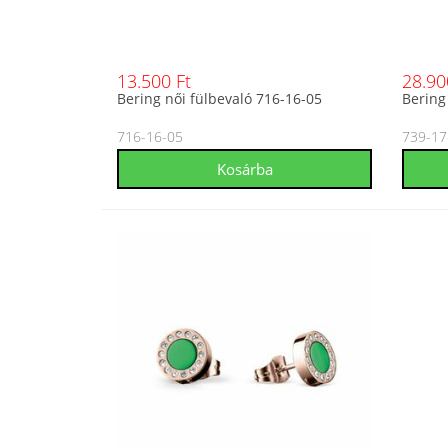
13.500 Ft
28.90
Bering női fülbevaló 716-16-05
Bering
716-16-05
739-17