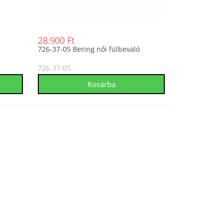
28.900 Ft
726-37-05 Bering női fülbevaló
726-37-05