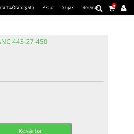
0
atartó,Óraforgató
Akció
Szíjak
Bőráruk
NC 443-27-450