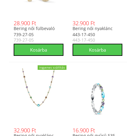
28.900 Ft
32.900 Ft
Bering női fülbevaló
Bering női nyaklánc
739-27-05
443-17-450
739-27-05
443-17-450
ingyenes szállítás
32.900 Ft
16.900 Ft
Bering női nyaklánc
Bering női gyűrű 535-