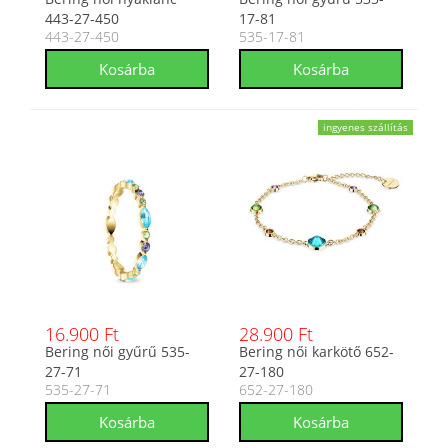
443-27-450
17-81
443-27-450
535-17-81
ingyenes szállítás
16.900 Ft
28.900 Ft
Bering női gyűrű 535-
Bering női karkötő 652-
27-71
27-180
535-27-71
652-27-180