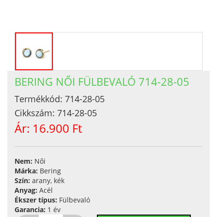
BERING NŐI FÜLBEVALÓ 714-28-05
Termékkód:
714-28-05
Cikkszám:
714-28-05
Ár:
16.900 Ft
Nem:
Női
Márka:
Bering
Szín:
arany, kék
Anyag:
Acél
Ékszer típus:
Fülbevaló
Garancia:
1 év