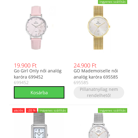
ingyenes szállítás
19.900 Ft
24.900 Ft
Go Girl Only női analóg
GO Mademoiselle női
karóra 699452
analóg karóra 695585
699452
695585
Pillanatnyilag nem
rendelhető!
akciós
-20 %
ingyenes szállítás
ingyenes szállítás