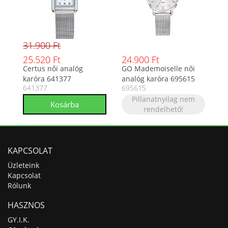
31.900 Ft
25.520 Ft
24.900 Ft
Certus női analóg
GO Mademoiselle női
karóra 641377
analóg karóra 695615
641377
695615
Pillanatnyilag nem
rendelhető!
KAPCSOLAT
Üzleteink
Kapcsolat
Rólunk
HASZNOS
GY.I.K.