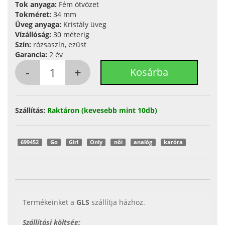
Tok anyaga:
Fém ötvözet
Tokméret:
34 mm
Üveg anyaga:
Kristály üveg
Vízállóság:
30 méterig
Szín:
rózsaszín, ezüst
Garancia:
2 év
Szállítás:
Raktáron (kevesebb mint 10db)
699452
Go
Girl
Only
női
analóg
karóra
Termékeinket a
GLS
szállítja házhoz.
Szállítási költség: