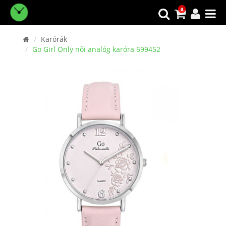
0
Karórák
Go Girl Only női analóg karóra 699452