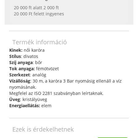
20 000 ft alatt 2 000 ft
20 000 Ft felett ingyenes
Termék információ
Kinek:
női karóra
Stílus
: divatos
Szíj anyaga
: bőr
Tok anyaga:
fémötvözet
Szerkezet
: analóg
Vízállóság
: 30 m, a karóra 3 Bar nyomásig ellenáll a víz
nyomásának.
Megfelel az ISO 2281 szabványban leírtaknak.
Üveg
: kristályüveg
Energiaellátás:
elem
Ezek is érdekelhetnek