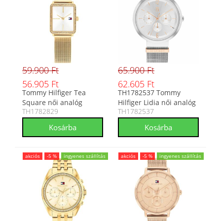
59.900 Ft
65.900 Ft
56.905 Ft
62.605 Ft
Tommy Hilfiger Tea
TH1782537 Tommy
Square női analóg
Hilfiger Lidia női analóg
TH1782829
TH1782537
karóra TH1782829
karóra
akciós
-5 %
ingyenes szállítás
akciós
-5 %
ingyenes szállítás