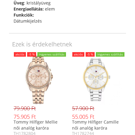
Üveg
: kristályüveg
Energiaellátás:
elem
Funkciók:
Dátumkijelzés
Ezek is érdekelhetnek
akciós
-5 %
ingyenes szállítás
akciós
-5 %
ingyenes szállítás
79.900 Ft
57.900 Ft
75.905 Ft
55.005 Ft
Tommy Hilfiger Mellie
Tommy Hilfiger Camille
női analóg karóra
női analóg karóra
TH1782804
TH1782744
TH1782804
TH1782744