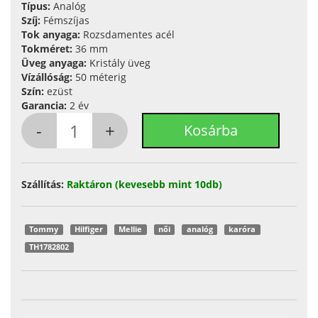
Típus:
Analóg
Szíj:
Fémszíjas
Tok anyaga:
Rozsdamentes acél
Tokméret:
36 mm
Üveg anyaga:
Kristály üveg
Vízállóság:
50 méterig
Szín:
ezüst
Garancia:
2 év
Szállítás:
Raktáron (kevesebb mint 10db)
Tommy
Hilfiger
Mellie
női
analóg
karóra
TH1782802