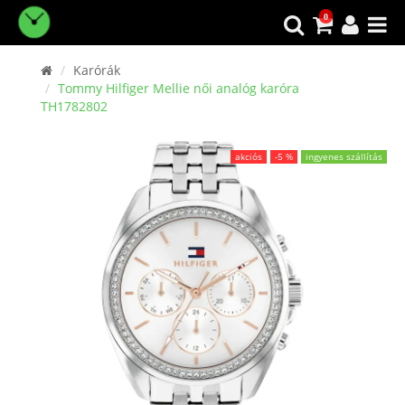
0
Karórák
Tommy Hilfiger Mellie női analóg karóra
TH1782802
akciós
-5 %
ingyenes szállítás