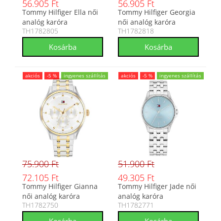
56.905 Ft
56.905 Ft
Tommy Hilfiger Ella női
Tommy Hilfiger Georgia
analóg karóra
női analóg karóra
TH1782805
TH1782818
TH1782805
TH1782818
akciós
-5 %
ingyenes szállítás
akciós
-5 %
ingyenes szállítás
75.900 Ft
51.900 Ft
72.105 Ft
49.305 Ft
Tommy Hilfiger Gianna
Tommy Hilfiger Jade női
női analóg karóra
analóg karóra
TH1782750
TH1782771
TH1782750
TH1782771