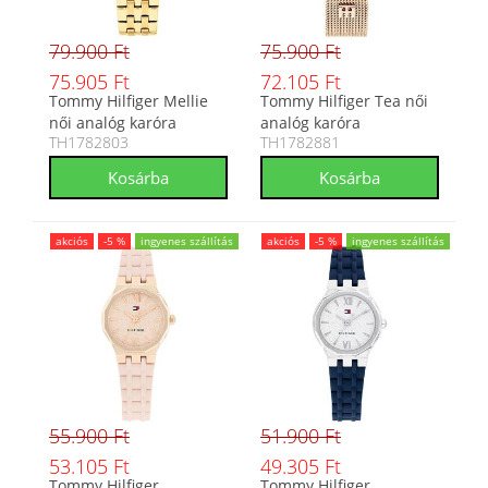
79.900 Ft
75.900 Ft
75.905 Ft
72.105 Ft
Tommy Hilfiger Mellie
Tommy Hilfiger Tea női
női analóg karóra
analóg karóra
TH1782803
TH1782881
TH1782803
TH1782881
akciós
-5 %
ingyenes szállítás
akciós
-5 %
ingyenes szállítás
55.900 Ft
51.900 Ft
53.105 Ft
49.305 Ft
Tommy Hilfiger
Tommy Hilfiger