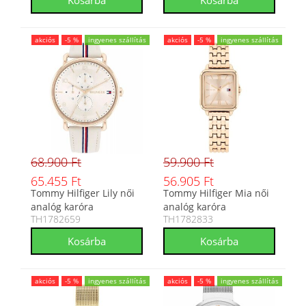
akciós
-5 %
ingyenes szállítás
akciós
-5 %
ingyenes szállítás
68.900 Ft
59.900 Ft
65.455 Ft
56.905 Ft
Tommy Hilfiger Lily női
Tommy Hilfiger Mia női
analóg karóra
analóg karóra
TH1782659
TH1782833
TH1782659
TH1782833
akciós
-5 %
ingyenes szállítás
akciós
-5 %
ingyenes szállítás