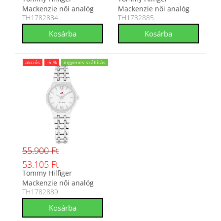
Mackenzie női analóg
Mackenzie női analóg
TH1782884
TH1782885
karóra TH1782884
karóra TH1782885
akciós
-5 %
ingyenes szállítás
55.900 Ft
53.105 Ft
Tommy Hilfiger
Mackenzie női analóg
TH1782889
karóra TH1782889