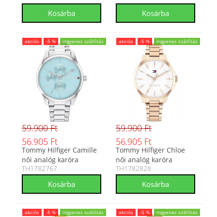
akciós
-5 %
ingyenes szállítás
akciós
-5 %
ingyenes szállítás
59.900 Ft
59.900 Ft
56.905 Ft
56.905 Ft
Tommy Hilfiger Camille
Tommy Hilfiger Chloe
női analóg karóra
női analóg karóra
TH1782767
TH1782828
TH1782767
TH1782828
akciós
-5 %
ingyenes szállítás
akciós
-5 %
ingyenes szállítás