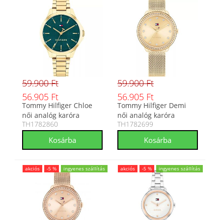
59.900 Ft
59.900 Ft
56.905 Ft
56.905 Ft
Tommy Hilfiger Chloe
Tommy Hilfiger Demi
női analóg karóra
női analóg karóra
TH1782860
TH1782699
TH1782860
TH1782699
akciós
-5 %
ingyenes szállítás
akciós
-5 %
ingyenes szállítás