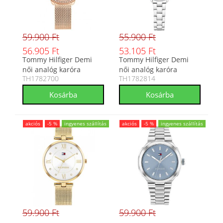
59.900 Ft
55.900 Ft
56.905 Ft
53.105 Ft
Tommy Hilfiger Demi
Tommy Hilfiger Demi
női analóg karóra
női analóg karóra
TH1782700
TH1782814
TH1782700
TH1782814
akciós
-5 %
ingyenes szállítás
akciós
-5 %
ingyenes szállítás
59.900 Ft
59.900 Ft