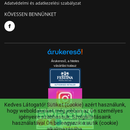
Adatvédelmi és adatkezelési szabályzat
KÖVESSEN BENNÜNKET
Árukereső, a hiteles
vásárlási kalauz
Kedves Látogató! Sütiket (cookie) azért használunk,
hogy weboldalunkat még jobban az Ön személyes
igényeire szabhassuk. Szolgáltatásaink
használatával Ön beleegyezik a sütik (cookie)
alkalmazásába.