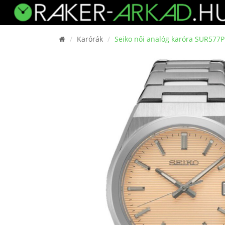
Karórák
Seiko női analóg karóra SUR577P