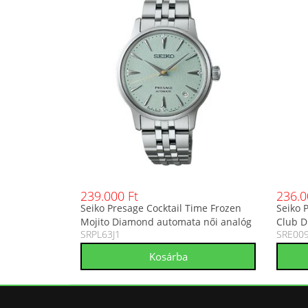
239.000 Ft
236.0
Seiko Presage Cocktail Time Frozen
Seiko 
Mojito Diamond automata női analóg
Club D
SRPL63J1
SRE009
karóra SRPL63J1
karóra