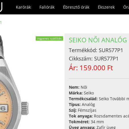
Karórák
Faliórák
Ébresztő órák
Ékszerek
Ór
1
SEIKO NŐI ANALÓG
ingyenes szállítás
Termékkód:
SUR577P1
Cikkszám:
SUR577P1
Ár:
159.000 Ft
Nem:
Női
Márka:
Seiko
Termékcsalád:
Seiko További 
Típus:
Analóg
Szíj:
Fémszíjas
Tok anyaga:
Rozsdamentes acé
Tokméret:
34 mm
Üveg anyaga:
Zafír üveg