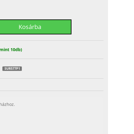
mint 10db)
SUR577P1
 házhoz.