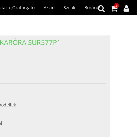
0
atartó,Óraforgató
Akció
Szíjak
Bőráruk
 KARÓRA SUR577P1
modellek
l