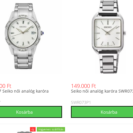
00 Ft
149.000 Ft
 Seiko női analóg karóra
Seiko női analóg karóra SWR07
7
SWR073P1
új
ingyenes szállítás