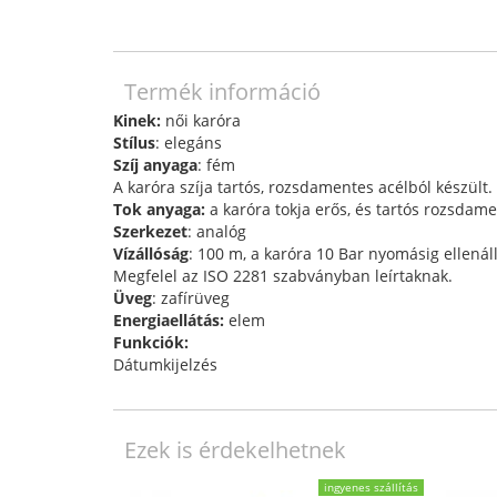
Termék információ
Kinek:
női karóra
Stílus
: elegáns
Szíj anyaga
: fém
A karóra szíja tartós, rozsdamentes acélból készült.
Tok anyaga:
a karóra tokja erős, és tartós rozsdame
Szerkezet
: analóg
Vízállóság
: 100 m, a karóra 10 Bar nyomásig ellená
Megfelel az ISO 2281 szabványban leírtaknak.
Üveg
: zafírüveg
Energiaellátás:
elem
Funkciók:
Dátumkijelzés
Ezek is érdekelhetnek
ingyenes szállítás