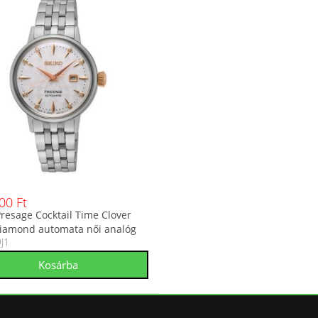
00 Ft
Presage Cocktail Time Clover
iamond automata női analóg
J1
 SRE009J1