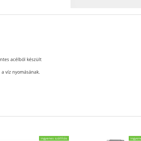
ntes acélból készült
ll a víz nyomásának.
ingyenes szállítás
ingyene