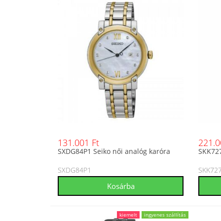
131.001 Ft
221.0
SXDG84P1 Seiko női analóg karóra
SKK727
SXDG84P1
SKK72
kiemelt
ingyenes szállítás