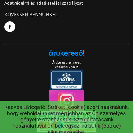
Adatvédelmi és adatkezelési szabályzat
KÖVESSEN BENNÜNKET
Árukereső, a hiteles
vásárlási kalauz
Kedves Látogató! Sütiket (cookie) azért használunk,
hogy weboldalunkat még jobban az Ön személyes
igényeire szabhassuk. Szolgáltatásaink
használatával Ön beleegyezik a sütik (cookie)
alkalmazásába.