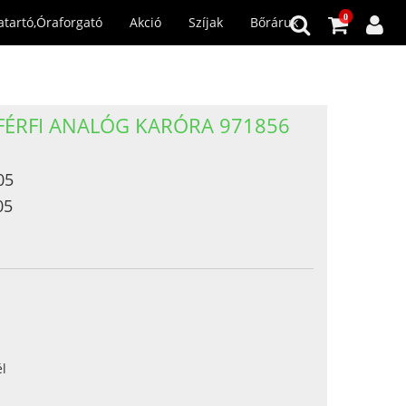
0
atartó,Óraforgató
Akció
Szíjak
Bőráruk
FÉRFI ANALÓG KARÓRA 971856
05
05
l