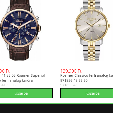
90 Ft
139.900 Ft
 41 85 05 Roamer Superiol
Roamer Classico férfi analóg k
 férfi analóg karóra
971856 48 55 50
 41 85 05
971856 48 55 50