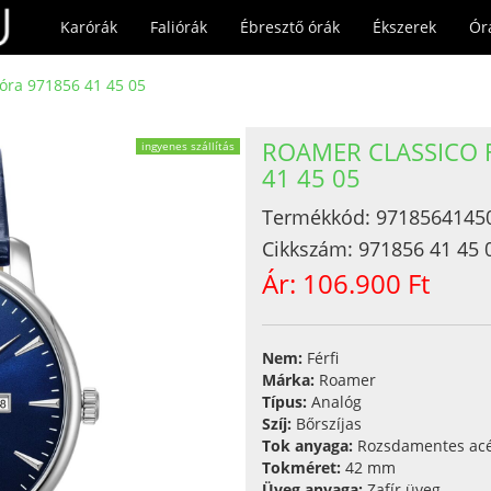
Karórák
Faliórák
Ébresztő órák
Ékszerek
Ór
róra 971856 41 45 05
ROAMER CLASSICO 
ingyenes szállítás
41 45 05
Termékkód:
9718564145
Cikkszám:
971856 41 45 
Ár:
106.900 Ft
Nem:
Férfi
Márka:
Roamer
Típus:
Analóg
Szíj:
Bőrszíjas
Tok anyaga:
Rozsdamentes acé
Tokméret:
42 mm
Üveg anyaga:
Zafír üveg