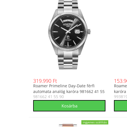
319.990 Ft
153.9
Roamer Primeline Day-Date férfi
Roamer
automata analóg karóra 981662 41 55
karóra
981662 41 55 90
993819
90
ingyenes szállítás