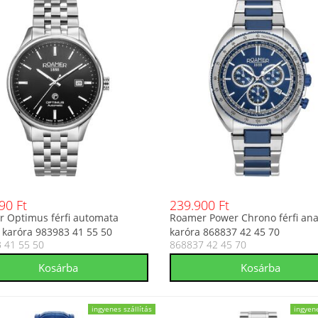
90 Ft
239.900 Ft
 Optimus férfi automata
Roamer Power Chrono férfi ana
 karóra 983983 41 55 50
karóra 868837 42 45 70
 41 55 50
868837 42 45 70
ingyenes szállítás
ingyene