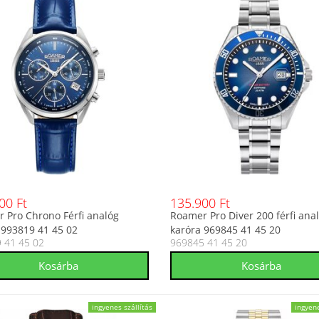
00 Ft
135.900 Ft
 Pro Chrono Férfi analóg
Roamer Pro Diver 200 férfi ana
 993819 41 45 02
karóra 969845 41 45 20
 41 45 02
969845 41 45 20
ingyenes szállítás
ingyene