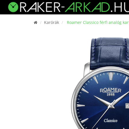
Karórák
Roamer Classico férfi analóg ka