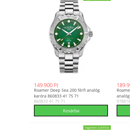
149.900 Ft
189.9
Roamer Deep Sea 200 férfi analóg
Roamer
karóra 860833 41 75 71
analóg
860833 41 75 71
978818
ingyenes szállítás