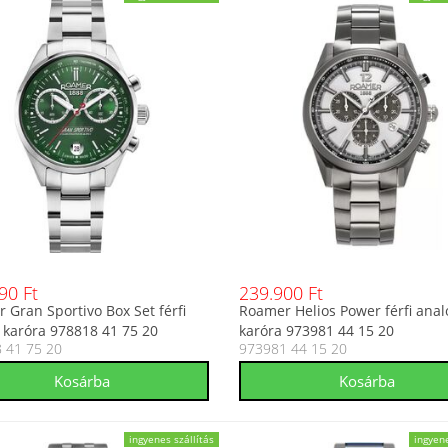
90 Ft
239.900 Ft
 Gran Sportivo Box Set férfi
Roamer Helios Power férfi anal
 karóra 978818 41 75 20
karóra 973981 44 15 20
 41 75 20
973981 44 15 20
ingyenes szállítás
ingyene