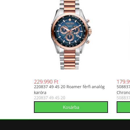
229.990 Ft
179.9
220837 49 45 20 Roamer férfi analóg
508837
karóra
Chrono
220837 49 45 20
508837