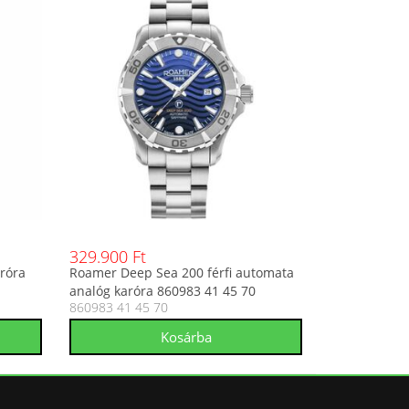
329.900 Ft
aróra
Roamer Deep Sea 200 férfi automata
analóg karóra 860983 41 45 70
860983 41 45 70