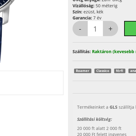
Vízállóság:
50 méterig
Szín:
ezüst, kék
Garancia:
7 év
Szállítás:
Raktáron (kevesebb 
Roamer
Classico
férfi
ana
Termékeinket a
GLS
szállítja
Szállítási költség:
20 000 ft alatt 2 000 ft
20 000 Ft felett ingyenes