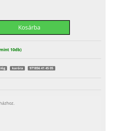
mint 10db)
lóg
karóra
971856 41 45 05
 házhoz.