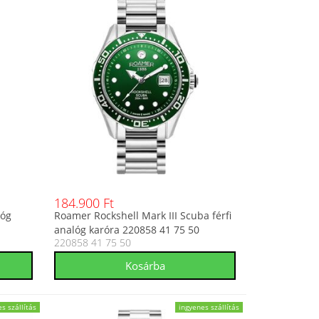
184.900 Ft
lóg
Roamer Rockshell Mark III Scuba férfi
analóg karóra 220858 41 75 50
220858 41 75 50
s szállítás
ingyenes szállítás