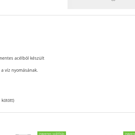
mentes acélból készült
ll a víz nyomásának.
 kötött)
ingyenes szállítás
ingyene