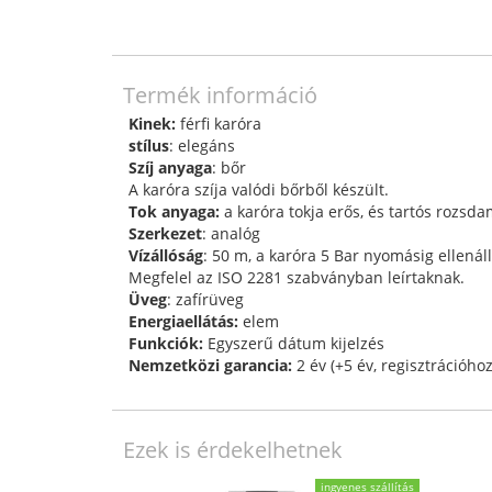
Termék információ
Kinek:
férfi karóra
stílus
: elegáns
Szíj anyaga
: bőr
A karóra szíja valódi bőrből készült.
Tok anyaga:
a karóra tokja erős, és tartós rozsda
Szerkezet
: analóg
Vízállóság
: 50 m, a karóra 5 Bar nyomásig ellená
Megfelel az ISO 2281 szabványban leírtaknak.
Üveg
: zafírüveg
Energiaellátás:
elem
Funkciók:
Egyszerű dátum kijelzés
Nemzetközi garancia:
2 év (+5 év, regisztrációhoz
Ezek is érdekelhetnek
ingyenes szállítás