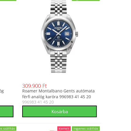
309.900 Ft
óg
Roamer Montalbano Gents autómata
férfi analóg karóra 996983 41 45 20
996983 41 45 20
s szállítás
kiemelt
ingyenes szállítás