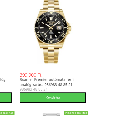
399.900 Ft
lóg
Roamer Premier autómata férfi
analóg karóra 986983 48 85 21
986983 48 85 21
s szállítás
ingyenes szállítás