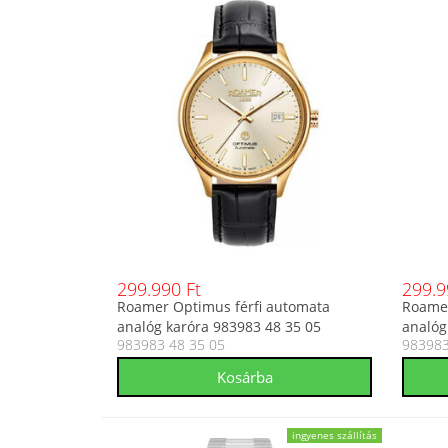
299.990 Ft
299.9
Roamer Optimus férfi automata
Roamer
analóg karóra 983983 48 35 05
analóg
983983 48 35 05
983983
ingyenes szállítás