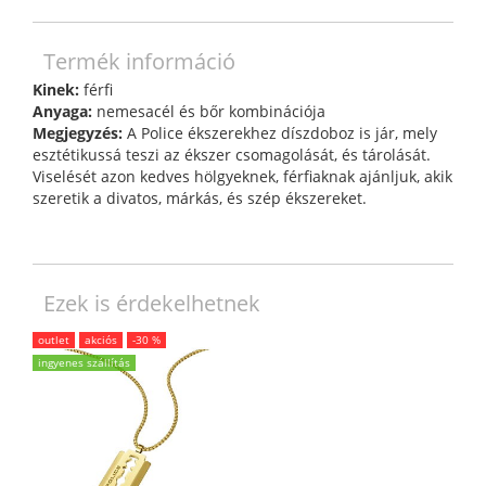
Termék információ
Kinek:
férfi
Anyaga:
nemesacél és bőr kombinációja
Megjegyzés:
A Police ékszerekhez díszdoboz is jár, mely
esztétikussá teszi az ékszer csomagolását, és tárolását.
Viselését azon kedves hölgyeknek, férfiaknak ajánljuk, akik
szeretik a divatos, márkás, és szép ékszereket.
Ezek is érdekelhetnek
outlet
akciós
-30 %
ingyenes szállítás