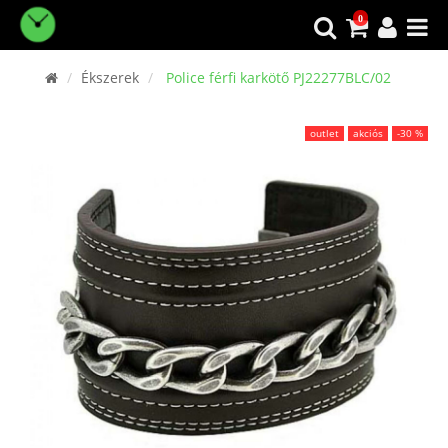
0
Ékszerek
Police férfi karkötő PJ22277BLC/02
outlet
akciós
-30 %