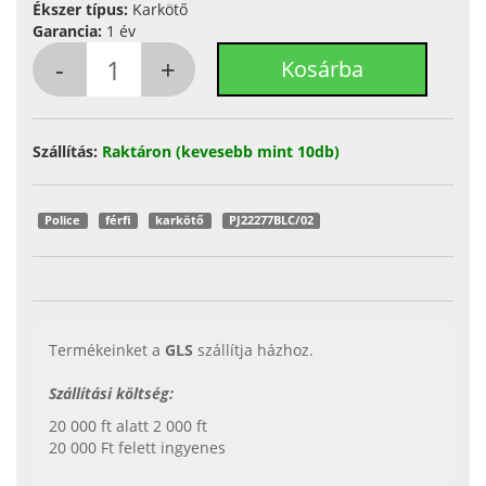
Ékszer típus:
Karkötő
Garancia:
1 év
Szállítás:
Raktáron (kevesebb mint 10db)
Police
férfi
karkötő
PJ22277BLC/02
Termékeinket a
GLS
szállítja házhoz.
Szállítási költség:
20 000 ft alatt 2 000 ft
20 000 Ft felett ingyenes