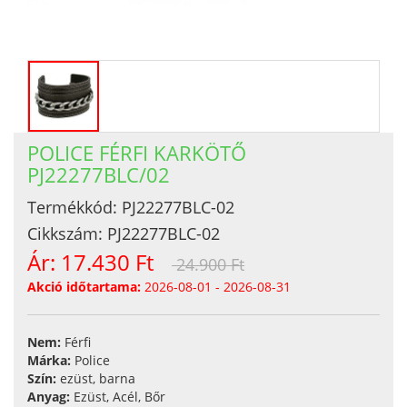
POLICE FÉRFI KARKÖTŐ
PJ22277BLC/02
Termékkód:
PJ22277BLC-02
Cikkszám:
PJ22277BLC-02
Ár:
17.430 Ft
24.900 Ft
Akció időtartama:
2026-08-01 - 2026-08-31
Nem:
Férfi
Márka:
Police
Szín:
ezüst, barna
Anyag:
Ezüst, Acél, Bőr