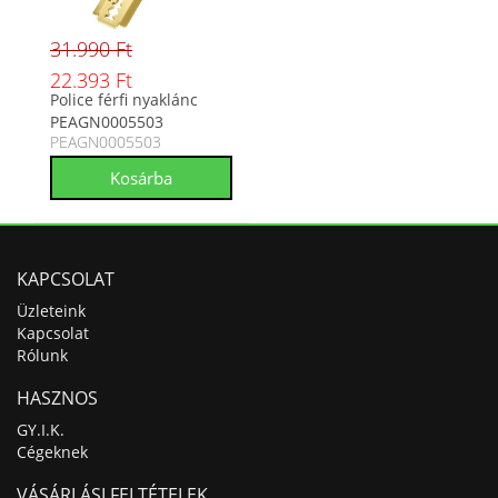
31.990 Ft
22.393 Ft
Police férfi nyaklánc
PEAGN0005503
PEAGN0005503
KAPCSOLAT
Üzleteink
Kapcsolat
Rólunk
HASZNOS
GY.I.K.
Cégeknek
VÁSÁRLÁSI FELTÉTELEK