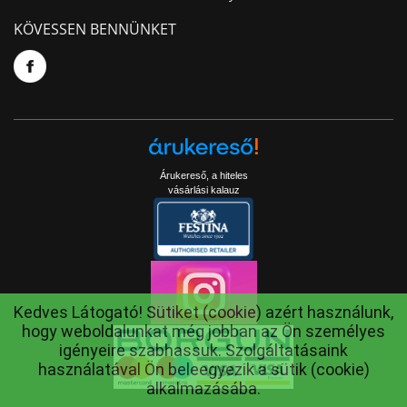
KÖVESSEN BENNÜNKET
Árukereső, a hiteles
vásárlási kalauz
Kedves Látogató! Sütiket (cookie) azért használunk,
hogy weboldalunkat még jobban az Ön személyes
igényeire szabhassuk. Szolgáltatásaink
használatával Ön beleegyezik a sütik (cookie)
alkalmazásába.