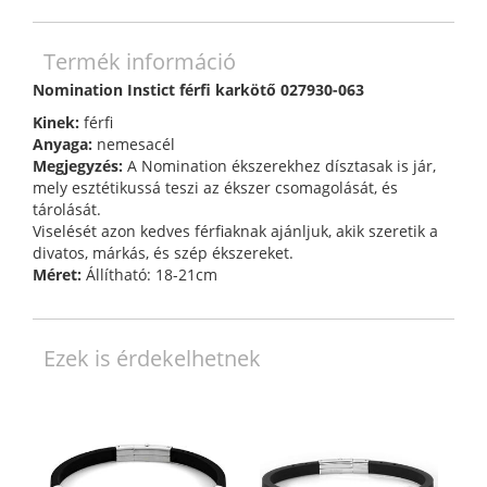
Termék információ
Nomination Instict férfi karkötő 027930-063
Kinek:
férfi
Anyaga:
nemesacél
Megjegyzés:
A Nomination ékszerekhez dísztasak is jár,
mely esztétikussá teszi az ékszer csomagolását, és
tárolását.
Viselését azon kedves férfiaknak ajánljuk, akik szeretik a
divatos, márkás, és szép ékszereket.
Méret:
Állítható: 18-21cm
Ezek is érdekelhetnek