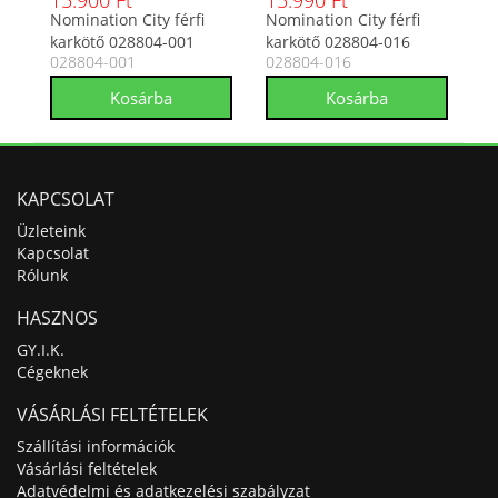
15.900 Ft
15.990 Ft
Nomination City férfi
Nomination City férfi
karkötő 028804-001
karkötő 028804-016
028804-001
028804-016
KAPCSOLAT
Üzleteink
Kapcsolat
Rólunk
HASZNOS
GY.I.K.
Cégeknek
VÁSÁRLÁSI FELTÉTELEK
Szállítási információk
Vásárlási feltételek
Adatvédelmi és adatkezelési szabályzat