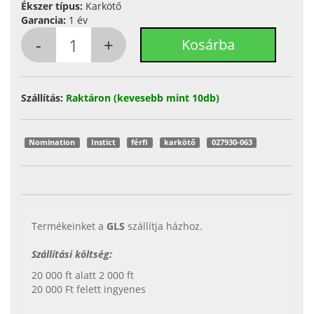
Ékszer típus:
Karkötő
Garancia:
1 év
Szállítás:
Raktáron (kevesebb mint 10db)
Nomination
Instict
férfi
karkötő
027930-063
Termékeinket a
GLS
szállítja házhoz.
Szállítási költség:
20 000 ft alatt 2 000 ft
20 000 Ft felett ingyenes