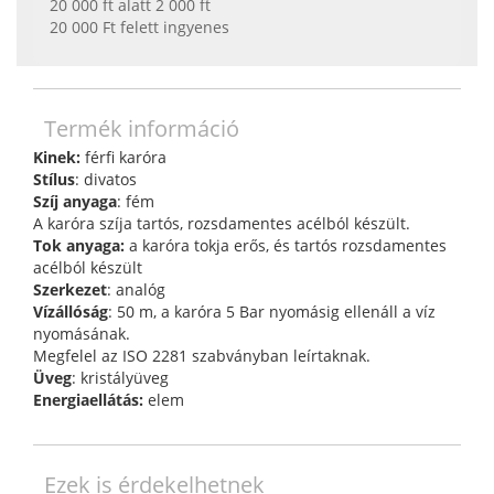
20 000 ft alatt 2 000 ft
20 000 Ft felett ingyenes
Termék információ
Kinek:
férfi karóra
Stílus
: divatos
Szíj anyaga
: fém
A karóra szíja tartós, rozsdamentes acélból készült.
Tok anyaga:
a karóra tokja erős, és tartós rozsdamentes
acélból készült
Szerkezet
: analóg
Vízállóság
: 50 m, a karóra 5 Bar nyomásig ellenáll a víz
nyomásának.
Megfelel az ISO 2281 szabványban leírtaknak.
Üveg
: kristályüveg
Energiaellátás:
elem
Ezek is érdekelhetnek