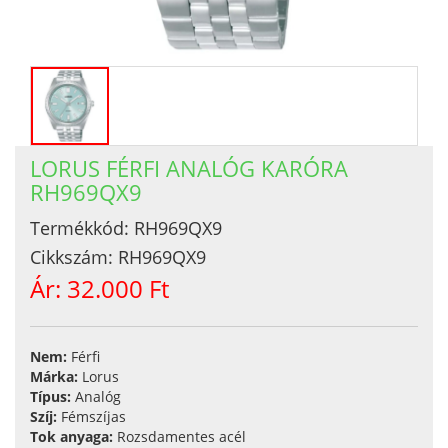
LORUS FÉRFI ANALÓG KARÓRA
RH969QX9
Termékkód:
RH969QX9
Cikkszám:
RH969QX9
Ár:
32.000 Ft
Nem:
Férfi
Márka:
Lorus
Típus:
Analóg
Szíj:
Fémszíjas
Tok anyaga:
Rozsdamentes acél