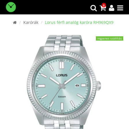
0
Karórák
Lorus férfi analóg karóra RH969QX9
ingyenes szállítás