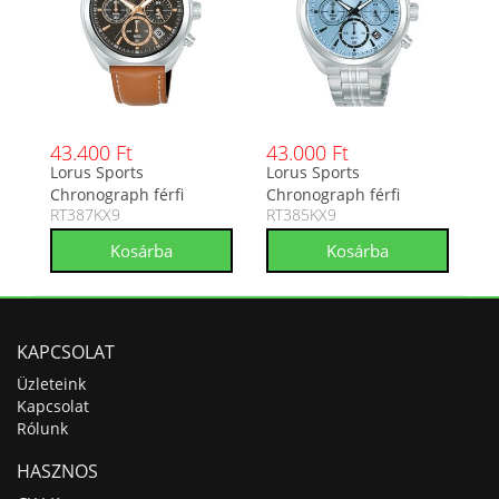
43.400 Ft
43.000 Ft
Lorus Sports
Lorus Sports
Chronograph férfi
Chronograph férfi
RT387KX9
RT385KX9
analóg karóra RT387KX9
analóg karóra RT385KX9
KAPCSOLAT
Üzleteink
Kapcsolat
Rólunk
HASZNOS