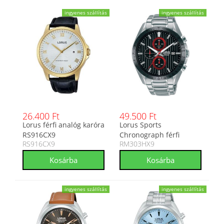
ingyenes szállítás
ingyenes szállítás
26.400 Ft
49.500 Ft
Lorus férfi analóg karóra
Lorus Sports
RS916CX9
Chronograph férfi
RS916CX9
RM303HX9
analóg karóra
RM303HX9
ingyenes szállítás
ingyenes szállítás