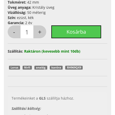
Tokméret:
42 mm
Üveg anyaga:
Kristály üveg
Vízállóság:
50 méterig
Szín:
ezüst, kék
Garancia:
2 év
Szállítás:
Raktáron (kevesebb mint 10db)
Lorus
férfi
analóg
karóra
RH969QX9
Termékeinket a
GLS
szállítja házhoz.
Szállítási költség: