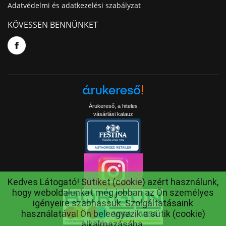
Adatvédelmi és adatkezelési szabályzat
KÖVESSEN BENNÜNKET
Árukereső, a hiteles
vásárlási kalauz
Kedves Látogató! Sütiket (cookie) azért használunk,
hogy weboldalunkat még jobban az Ön személyes
igényeire szabhassuk. Szolgáltatásaink
használatával Ön beleegyezik a sütik (cookie)
alkalmazásába.