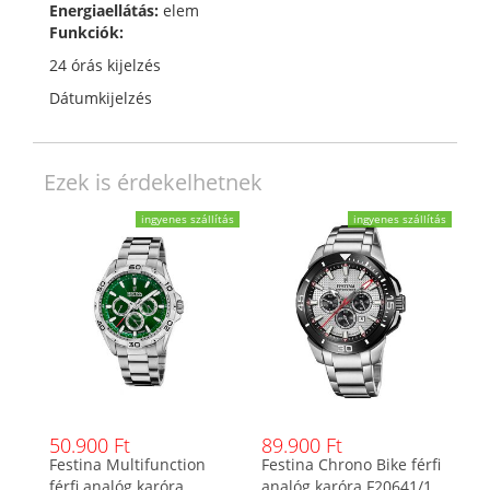
Energiaellátás:
elem
Funkciók:
24 órás kijelzés
Dátumkijelzés
Ezek is érdekelhetnek
ingyenes szállítás
ingyenes szállítás
50.900 Ft
89.900 Ft
Festina Multifunction
Festina Chrono Bike férfi
férfi analóg karóra
analóg karóra F20641/1