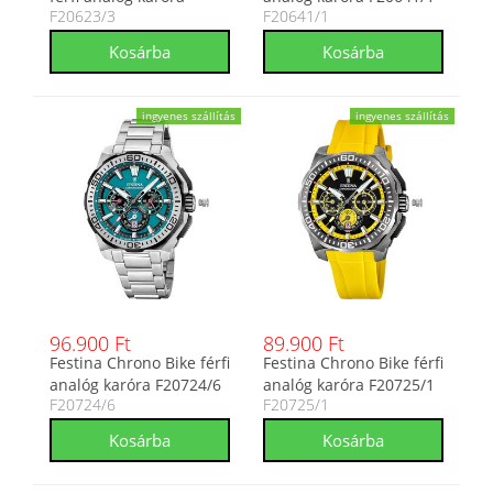
F20623/3
F20641/1
F20623/3
ingyenes szállítás
ingyenes szállítás
96.900 Ft
89.900 Ft
Festina Chrono Bike férfi
Festina Chrono Bike férfi
analóg karóra F20724/6
analóg karóra F20725/1
F20724/6
F20725/1