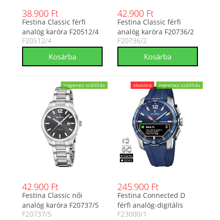
38.900 Ft
42.900 Ft
Festina Classic férfi
Festina Classic férfi
analóg karóra F20512/4
analóg karóra F20736/2
F20512/4
F20736/2
ingyenes szállítás
okosóra
ingyenes szállítás
42.900 Ft
245.900 Ft
Festina Classic női
Festina Connected D
analóg karóra F20737/5
férfi analóg-digitális
F20737/5
F23000/1
karóra F23000/1