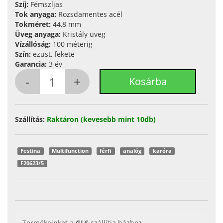
Szíj:
Fémszíjas
Tok anyaga:
Rozsdamentes acél
Tokméret:
44,8 mm
Üveg anyaga:
Kristály üveg
Vízállóság:
100 méterig
Szín:
ezüst, fekete
Garancia:
3 év
Szállítás:
Raktáron (kevesebb mint 10db)
Festina
Multifunction
férfi
analóg
karóra
F20623/5
Termékeinket a
GLS
szállítja házhoz.