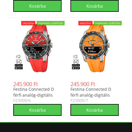
okosóra
ingyenes szállítás
okosóra
ingyenes szállítás
245.900 Ft
245.900 Ft
Festina Connected D
Festina Connected D
férfi analóg-digitális
férfi analóg-digitális
F23000/6
F23000/7
karóra F23000/6
karóra F23000/7