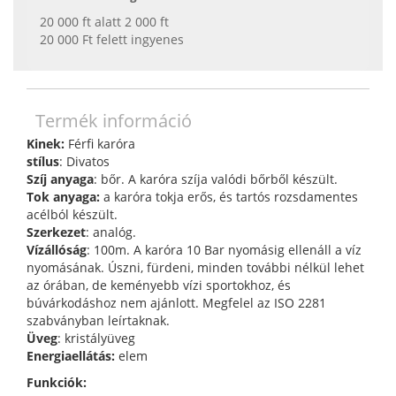
20 000 ft alatt 2 000 ft
20 000 Ft felett ingyenes
Termék információ
Kinek:
Férfi karóra
stílus
: Divatos
Szíj anyaga
: bőr. A karóra szíja valódi bőrből készült.
Tok anyaga:
a karóra tokja erős, és tartós rozsdamentes
acélból készült.
Szerkezet
: analóg.
Vízállóság
: 100m. A karóra 10 Bar nyomásig ellenáll a víz
nyomásának. Úszni, fürdeni, minden további nélkül lehet
az órában, de keményebb vízi sportokhoz, és
búvárkodáshoz nem ajánlott. Megfelel az ISO 2281
szabványban leírtaknak.
Üveg
: kristályüveg
Energiaellátás:
elem
Funkciók: