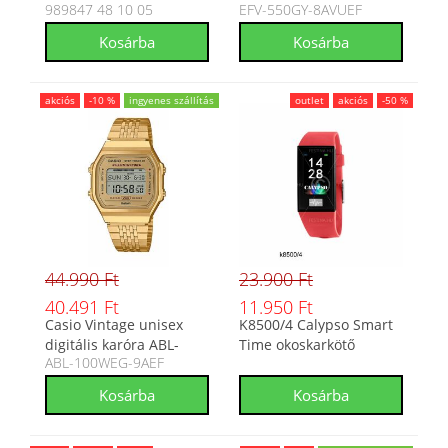
989847 48 10 05
EFV-550GY-8AVUEF
989847 48 10 05
karóra
akciós
-10 %
ingyenes szállítás
outlet
akciós
-50 %
44.990 Ft
23.900 Ft
40.491 Ft
11.950 Ft
Casio Vintage unisex
K8500/4 Calypso Smart
digitális karóra ABL-
Time okoskarkötő
ABL-100WEG-9AEF
100WEG-9AEF