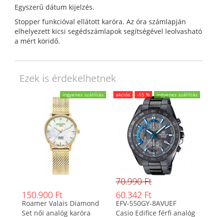
Egyszerű dátum kijelzés.
Stopper funkcióval ellátott karóra. Az óra számlapján
elhelyezett kicsi segédszámlapok segítségével leolvasható
a mért köridő.
Ezek is érdekelhetnek
ingyenes szállítás
akciós
-15 %
ingyenes szállítás
70.990 Ft
150.900 Ft
60.342 Ft
Roamer Valais Diamond
EFV-550GY-8AVUEF
Set női analóg karóra
Casio Edifice férfi analóg