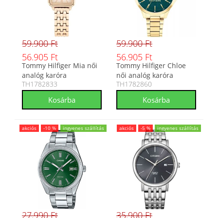
59.900 Ft
59.900 Ft
56.905 Ft
56.905 Ft
Tommy Hilfiger Mia női
Tommy Hilfiger Chloe
analóg karóra
női analóg karóra
TH1782833
TH1782860
TH1782833
TH1782860
akciós
-10 %
ingyenes szállítás
akciós
-5 %
ingyenes szállítás
27.990 Ft
35.900 Ft