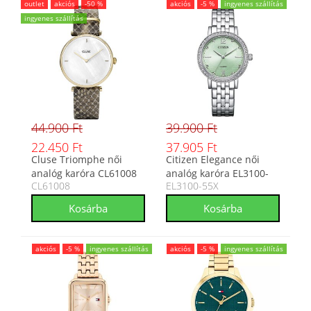
outlet
akciós
-50 %
akciós
-5 %
ingyenes szállítás
ingyenes szállítás
44.900 Ft
39.900 Ft
22.450 Ft
37.905 Ft
Cluse Triomphe női
Citizen Elegance női
analóg karóra CL61008
analóg karóra EL3100-
CL61008
EL3100-55X
55X
akciós
-5 %
ingyenes szállítás
akciós
-5 %
ingyenes szállítás