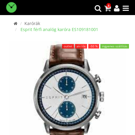
0
Karórák
Esprit férfi analóg karóra ES109181001
outlet
akciós
-50 %
ingyenes szállítás