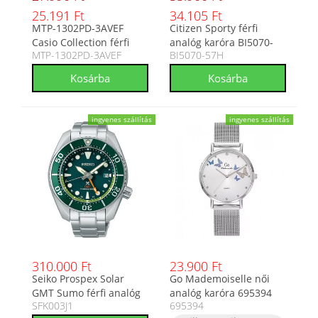
25.191 Ft
34.105 Ft
MTP-1302PD-3AVEF
Citizen Sporty férfi
Casio Collection férfi
analóg karóra BI5070-
MTP-1302PD-3AVEF
BI5070-57H
analóg karóra
57H
ingyenes szállítás
ingyenes szállítás
310.000 Ft
23.900 Ft
Seiko Prospex Solar
Go Mademoiselle női
GMT Sumo férfi analóg
analóg karóra 695394
SFK003J1
695394
karóra SFK003J1