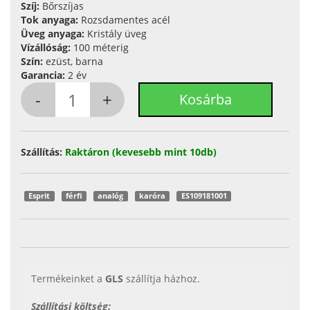
Szíj:
Bőrszíjas
Tok anyaga:
Rozsdamentes acél
Üveg anyaga:
Kristály üveg
Vízállóság:
100 méterig
Szín:
ezüst, barna
Garancia:
2 év
Szállítás:
Raktáron (kevesebb mint 10db)
Esprit
férfi
analóg
karóra
ES109181001
Termékeinket a
GLS
szállítja házhoz.
Szállítási költség: