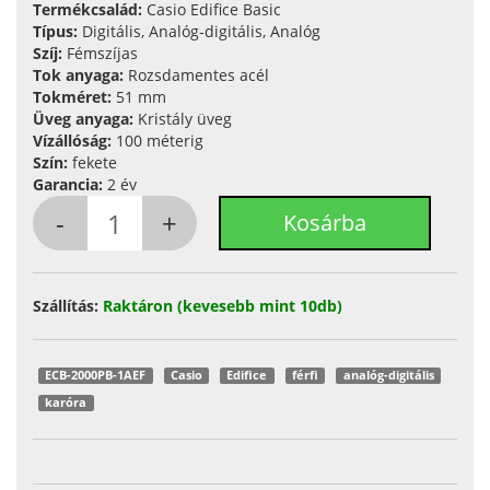
Termékcsalád:
Casio Edifice Basic
Típus:
Digitális, Analóg-digitális, Analóg
Szíj:
Fémszíjas
Tok anyaga:
Rozsdamentes acél
Tokméret:
51 mm
Üveg anyaga:
Kristály üveg
Vízállóság:
100 méterig
Szín:
fekete
Garancia:
2 év
Szállítás:
Raktáron (kevesebb mint 10db)
ECB-2000PB-1AEF
Casio
Edifice
férfi
analóg-digitális
karóra