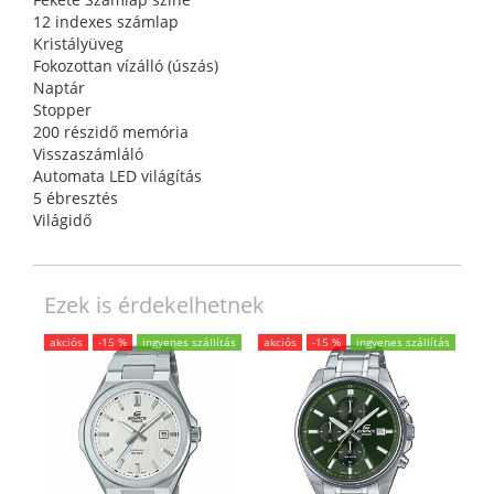
12 indexes számlap
Kristályüveg
Fokozottan vízálló (úszás)
Naptár
Stopper
200 részidő memória
Visszaszámláló
Automata LED világítás
5 ébresztés
Világidő
Ezek is érdekelhetnek
akciós
-15 %
ingyenes szállítás
akciós
-15 %
ingyenes szállítás