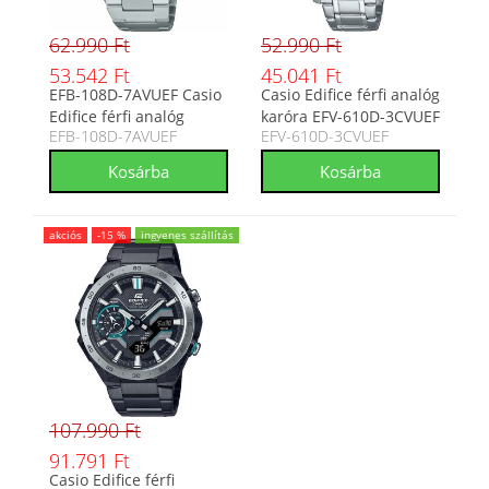
62.990 Ft
52.990 Ft
53.542 Ft
45.041 Ft
EFB-108D-7AVUEF Casio
Casio Edifice férfi analóg
Edifice férfi analóg
karóra EFV-610D-3CVUEF
EFB-108D-7AVUEF
EFV-610D-3CVUEF
karóra
akciós
-15 %
ingyenes szállítás
107.990 Ft
91.791 Ft
Casio Edifice férfi