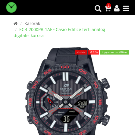
0
Karórák
ECB-2000PB-1AEF Casio Edifice férfi analóg-
digitális karóra
akciós
-15 %
ingyenes szállítás