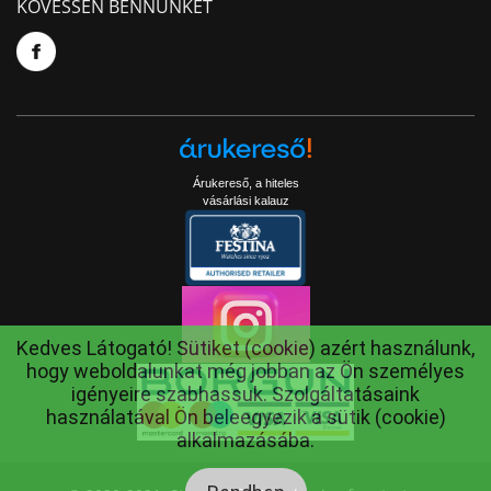
KÖVESSEN BENNÜNKET
Árukereső, a hiteles
vásárlási kalauz
Kedves Látogató! Sütiket (cookie) azért használunk,
hogy weboldalunkat még jobban az Ön személyes
igényeire szabhassuk. Szolgáltatásaink
használatával Ön beleegyezik a sütik (cookie)
alkalmazásába.