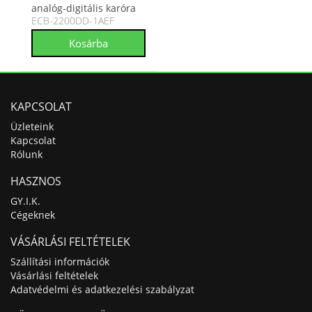
analóg-digitális karóra
ECB-2200DD-1AEF
ECB-2200DD-1AEF
KAPCSOLAT
Üzleteink
Kapcsolat
Rólunk
HASZNOS
GY.I.K.
Cégeknek
VÁSÁRLÁSI FELTÉTELEK
Szállítási információk
Vásárlási feltételek
Adatvédelmi és adatkezelési szabályzat