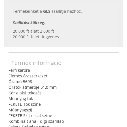
Termékeinket a
GLS
szállítja házhoz.
Szállítási költség:
20 000 ft alatt 2 000 ft
20 000 Ft felett ingyenes
Termék információ
Férfi karóra
Elemes óraszerkezet
Óramû 5698
Óratok átmérője 51,0 mm
Kör alakú tokozás
Műanyag tok
FEKETE Tok színe
Műanyagszíj
FEKETE Szíj / csat színe
Kombinált ana - digi számlap
Fekete Számlap színe