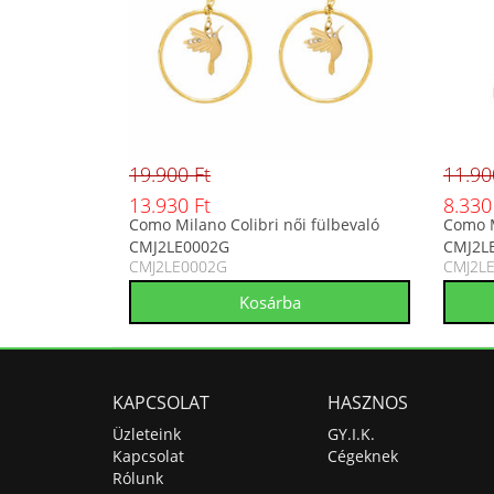
19.900 Ft
11.90
13.930 Ft
8.330
Como Milano Colibri női fülbevaló
Como M
CMJ2LE0002G
CMJ2L
CMJ2LE0002G
CMJ2L
KAPCSOLAT
HASZNOS
Üzleteink
GY.I.K.
Kapcsolat
Cégeknek
Rólunk