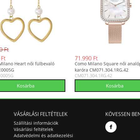
0 Ft
 Ft
71.990 Ft
ilano Heart női fülbevaló
Como Milano Square női analó
E0005G
karóra CM071.304.1RG.42
E0005G
CM071.304.1RG.42
VÁSÁRLÁSI FELTÉTELEK
KÖVESSEN BE
Szállítási információk
Vásárlási feltételek
Adatvédelmi és adatkezelési