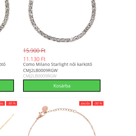
15.900 Ft
11.130 Ft
ötő
Como Milano Starlight női karkötő
CMJ2LB0009RGW
CMJ2LB0009RGW
iós
-30 %
akciós
-30 %