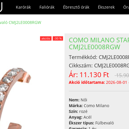
Karórák
Faliórák
Ébresztő órák
Ékszerek
Ór
bevaló CMJ2LE0008RGW
COMO MILANO STAR
akciós
-30 %
CMJ2LE0008RGW
Termékkód:
CMJ2LE000
Cikkszám:
CMJ2LE0008R
Ár:
11.130 Ft
15.90
Akció időtartama:
2026-08-01 
Nem:
Női
Márka:
Como Milano
Szín:
rozé
Anyag:
Acél
Ékszer típus:
Fülbevaló
Garancia:
1 év