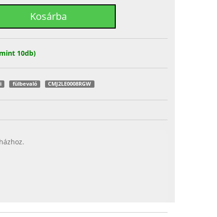
mint 10db)
i
fülbevaló
CMJ2LE0008RGW
 házhoz.