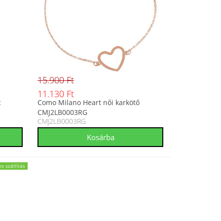
15.900 Ft
11.130 Ft
c
Como Milano Heart női karkötő
CMJ2LB0003RG
CMJ2LB0003RG
s szállítás