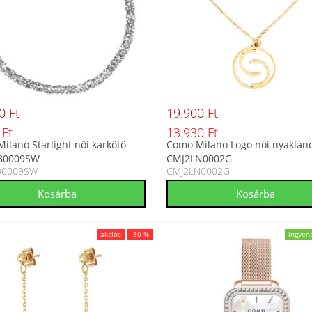
0 Ft
19.900 Ft
 Ft
13.930 Ft
ilano Starlight női karkötő
Como Milano Logo női nyaklán
B0009SW
CMJ2LN0002G
B0009SW
CMJ2LN0002G
akciós
-30 %
ingyene