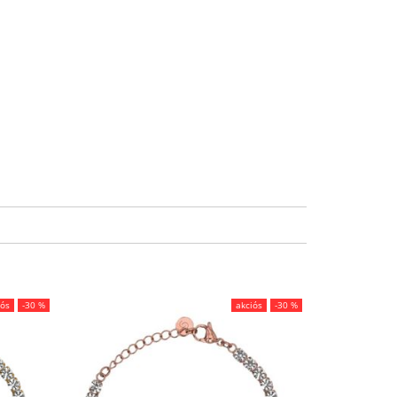
.
iós
-30 %
akciós
-30 %