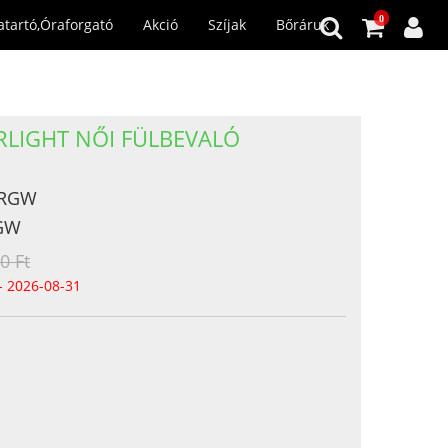
0
atartó,Óraforgató
Akció
Szíjak
Bőráruk
LIGHT NŐI FÜLBEVALÓ
8RGW
GW
0 Ft
- 2026-08-31