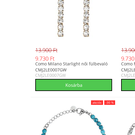
13.900 Ft
13.90
9.730 Ft
9.730
Como Milano Starlight női fülbevaló
Como M
CMJ2LE0007GW
CMJ2L
CMJ2LE0007GW
CMJ2L
akciós
-30 %