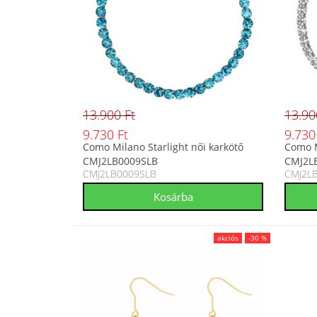
13.900 Ft
13.90
9.730 Ft
9.730
Como Milano Starlight női karkötő
Como M
CMJ2LB0009SLB
CMJ2L
CMJ2LB0009SLB
CMJ2L
akciós
-30 %