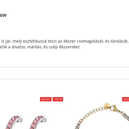
8RGW
 jár, mely esztétikussá teszi az ékszer csomagolását, és tárolását
etik a divatos, márkás, és szép ékszereket.
akciós
-30 %
akc