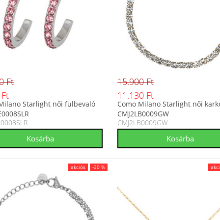
0 Ft
15.900 Ft
 Ft
11.130 Ft
ilano Starlight női fülbevaló
Como Milano Starlight női kark
E0008SLR
CMJ2LB0009GW
E0008SLR
CMJ2LB0009GW
akciós
-30 %
akc