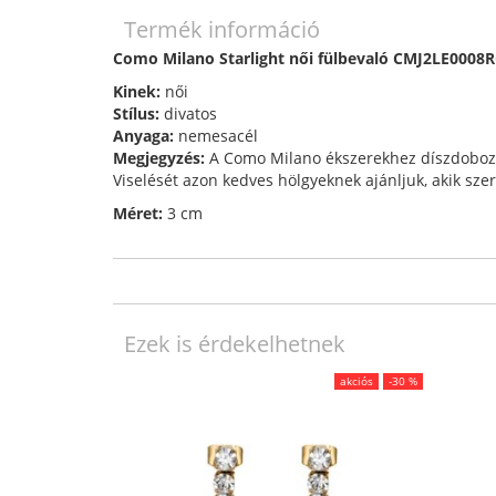
Termék információ
Como Milano Starlight női fülbevaló CMJ2LE000
Kinek:
női
Stílus:
divatos
Anyaga:
nemesacél
Megjegyzés:
A Como Milano ékszerekhez díszdoboz is
Viselését azon kedves hölgyeknek ajánljuk, akik szer
Méret:
3 cm
Ezek is érdekelhetnek
akciós
-30 %