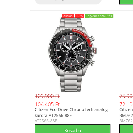
akciós
-5 %
ingyenes szállítás
109.900 Ft
75.90
104.405 Ft
72.10
Citizen Eco-Drive Chrono férfi analóg
Citizen
karóra AT2566-88E
BM762
AT2566-88E
BM762