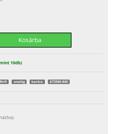
mint 10db)
férfi
analóg
karóra
AT2560-84X
 házhoz.