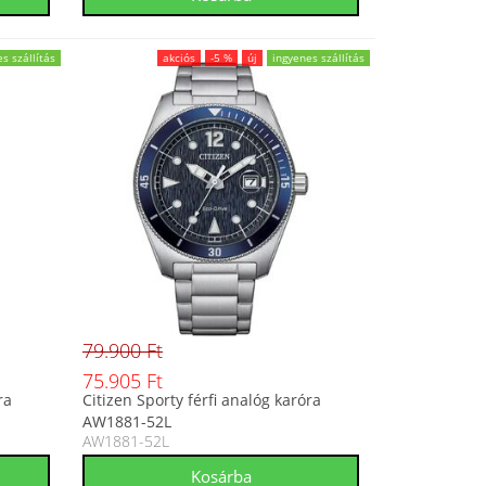
s szállítás
akciós
-5 %
új
ingyenes szállítás
79.900 Ft
75.905 Ft
ra
Citizen Sporty férfi analóg karóra
AW1881-52L
AW1881-52L