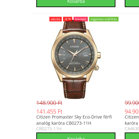
akciós
-5 %
kiemelt
ingyenes szállítás
148.900 Ft
99.90
141.455 Ft
94.90
Citizen Promaster Sky Eco-Drive férfi
Citize
analóg karóra CB0273-11H
karóra
CB0273-11H
CA463