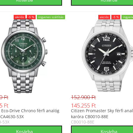
akciós
-5 %
ingyenes szállítás
akciós
-5 %
ingyene
0 Ft
152.900 Ft
5 Ft
145.255 Ft
n Eco-Drive Chrono férfi analóg
Citizen Promaster Sky férfi ana
 CA4630-53X
karóra CB0010-88E
0-53X
CB0010-88E