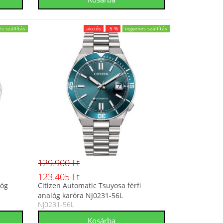
s szállítás
akciós
-5 %
ingyenes szállítás
129.900 Ft
123.405 Ft
lóg
Citizen Automatic Tsuyosa férfi
analóg karóra NJ0231-56L
NJ0231-56L