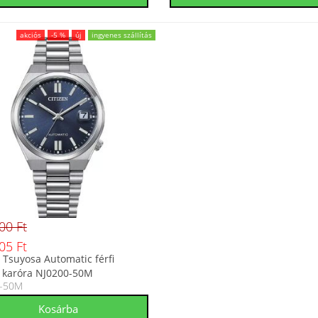
akciós
-5 %
új
ingyenes szállítás
00 Ft
05 Ft
n Tsuyosa Automatic férfi
 karóra NJ0200-50M
0-50M