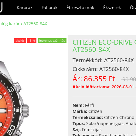
Karórák
Faliórák
Ébresztő órák
Ékszerek
Ór
nalóg karóra AT2560-84X
CITIZEN ECO-DRIV
akciós
-5 %
ingyenes szállítás
AT2560-84X
Termékkód:
AT2560-84X
Cikkszám:
AT2560-84X
Ár:
86.355 Ft
90.90
Akció időtartama:
2026-08-01 
Nem:
Férfi
Márka:
Citizen
Termékcsalád:
Citizen Chrono
Típus:
Solar/napenergiás, Anal
Szíj:
Fémszíjas
Tok anyaga:
Rozsdamentes acé