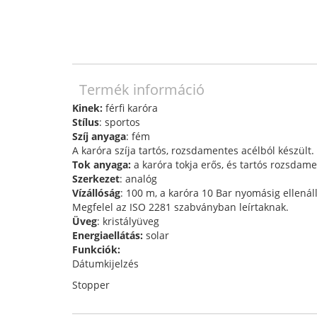
Termék információ
Kinek:
férfi karóra
Stílus
: sportos
Szíj anyaga
: fém
A karóra szíja tartós, rozsdamentes acélból készült.
Tok anyaga:
a karóra tokja erős, és tartós rozsdame
Szerkezet
: analóg
Vízállóság
: 100 m, a karóra 10 Bar nyomásig ellená
Megfelel az ISO 2281 szabványban leírtaknak.
Üveg
: kristályüveg
Energiaellátás:
solar
Funkciók:
Dátumkijelzés
Stopper