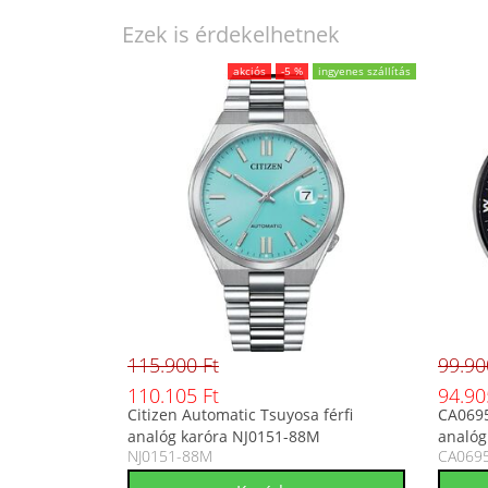
Ezek is érdekelhetnek
akciós
-5 %
ingyenes szállítás
115.900 Ft
99.90
110.105 Ft
94.90
Citizen Automatic Tsuyosa férfi
CA0695
analóg karóra NJ0151-88M
analóg
NJ0151-88M
CA069