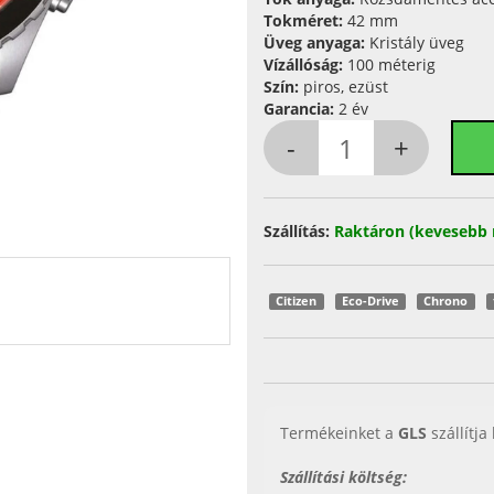
Tokméret:
42 mm
Üveg anyaga:
Kristály üveg
Vízállóság:
100 méterig
Szín:
piros, ezüst
Garancia:
2 év
Szállítás:
Raktáron (kevesebb 
Citizen
Eco-Drive
Chrono
Termékeinket a
GLS
szállítja
Szállítási költség: