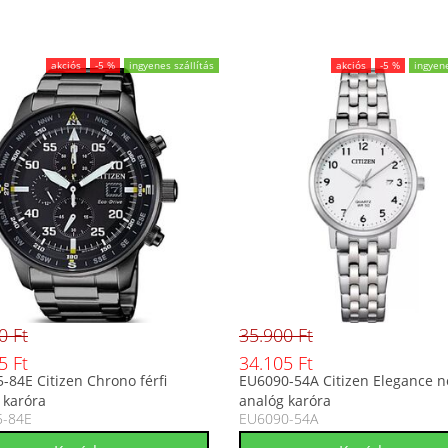
akciós
-5 %
ingyenes szállítás
akciós
-5 %
ingyene
0 Ft
35.900 Ft
5 Ft
34.105 Ft
-84E Citizen Chrono férfi
EU6090-54A Citizen Elegance n
 karóra
analóg karóra
5-84E
EU6090-54A