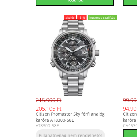
akciós
-5 %
ingyenes szállítás
215.900 Ft
99.90
205.105 Ft
94.90
Citizen Promaster Sky férfi analóg
Citize
karóra AT8300-58E
karóra
AT8300-58E
CA463
Pillanatnyilag nem rendelhető!