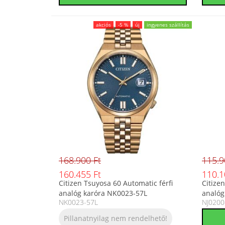
akciós
-5 %
új
ingyenes szállítás
168.900 Ft
115.9
160.455 Ft
110.1
Citizen Tsuyosa 60 Automatic férfi
Citize
analóg karóra NK0023-57L
analóg
NK0023-57L
NJ020
Pillanatnyilag nem rendelhető!