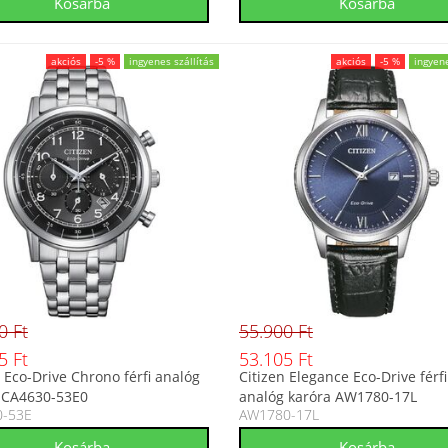
akciós
-5 %
ingyenes szállítás
akciós
-5 %
ingyene
0 Ft
55.900 Ft
5 Ft
53.105 Ft
n Eco-Drive Chrono férfi analóg
Citizen Elegance Eco-Drive férfi
 CA4630-53E0
analóg karóra AW1780-17L
0-53E
AW1780-17L