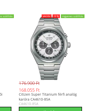
s szállítás
akciós
-5 %
ingyenes szállítás
176.900 Ft
168.055 Ft
ői
Citizen Super Titanium férfi analóg
karóra CA4610-85A
CA4610-85A