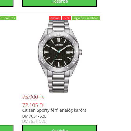
s szállítás
akciós
-5 %
ingyenes szállítás
75.900 Ft
72.105 Ft
Citizen Sporty férfi analóg karóra
BM7631-52E
BM7631-52E