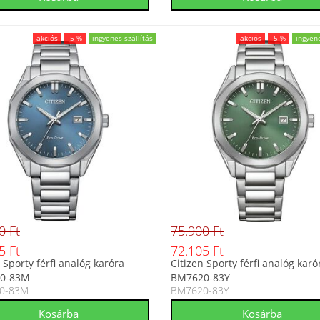
akciós
-5 %
ingyenes szállítás
akciós
-5 %
ingyene
0 Ft
75.900 Ft
5 Ft
72.105 Ft
 Sporty férfi analóg karóra
Citizen Sporty férfi analóg karó
0-83M
BM7620-83Y
0-83M
BM7620-83Y