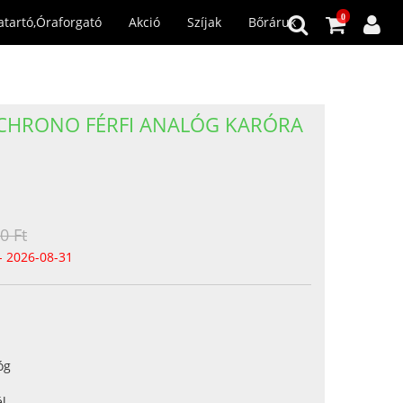
0
atartó,Óraforgató
Akció
Szíjak
Bőráruk
E CHRONO FÉRFI ANALÓG KARÓRA
0 Ft
- 2026-08-31
óg
l