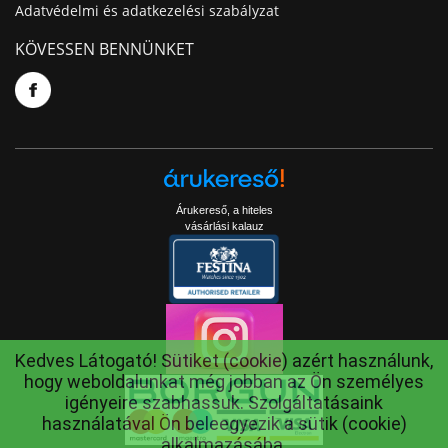
Adatvédelmi és adatkezelési szabályzat
KÖVESSEN BENNÜNKET
Árukereső, a hiteles
vásárlási kalauz
Kedves Látogató! Sütiket (cookie) azért használunk,
hogy weboldalunkat még jobban az Ön személyes
igényeire szabhassuk. Szolgáltatásaink
használatával Ön beleegyezik a sütik (cookie)
alkalmazásába.