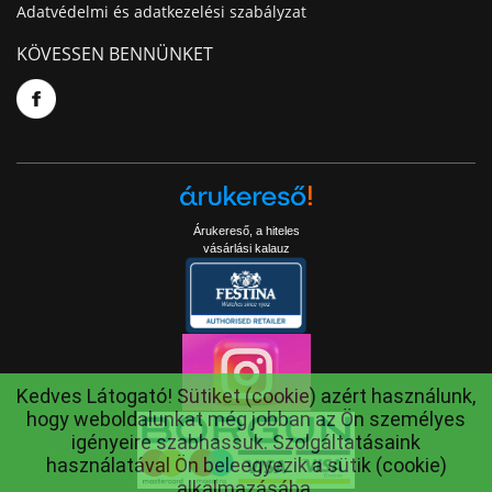
Adatvédelmi és adatkezelési szabályzat
KÖVESSEN BENNÜNKET
Árukereső, a hiteles
vásárlási kalauz
Kedves Látogató! Sütiket (cookie) azért használunk,
hogy weboldalunkat még jobban az Ön személyes
igényeire szabhassuk. Szolgáltatásaink
használatával Ön beleegyezik a sütik (cookie)
alkalmazásába.