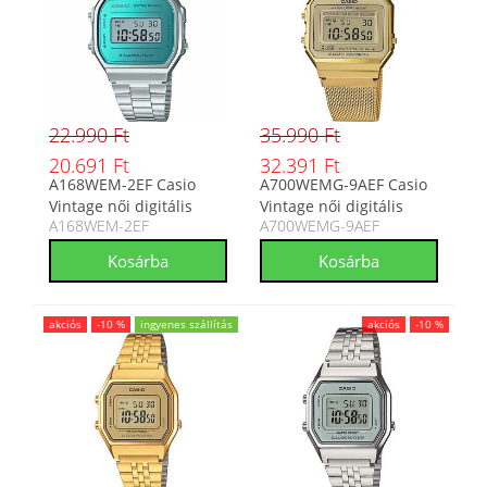
22.990 Ft
35.990 Ft
20.691 Ft
32.391 Ft
A168WEM-2EF Casio
A700WEMG-9AEF Casio
Vintage női digitális
Vintage női digitális
A168WEM-2EF
A700WEMG-9AEF
karóra
karóra
akciós
-10 %
ingyenes szállítás
akciós
-10 %