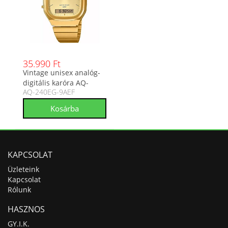
35.990 Ft
Vintage unisex analóg-
digitális karóra AQ-
AQ-240EG-9AEF
240EG-9AEF
KAPCSOLAT
Üzleteink
Kapcsolat
Rólunk
HASZNOS
GY.I.K.