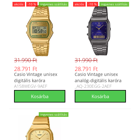
akciós
-10 %
ingyenes szállítás
akciós
-10 %
ingyenes szállítás
31.990 Ft
31.990 Ft
28.791 Ft
28.791 Ft
Casio Vintage unisex
Casio Vintage unisex
digitális karóra
analóg-digitális karóra
A158WEGV-9AEF
_AQ-230EGG-2AEF
A158WEGV-9AEF
_AQ-230EGG-2AEF
ingyenes szállítás