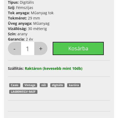
Típus:
Digitális
Szíj:
Fémszíjas
Tok anyaga:
Műanyag tok
Tokméret:
29 mm
Üveg anyaga:
Műanyag
Vízállóság:
30 méterig
Szín:
arany
Garancia:
2 év
Szállítás:
Raktáron (kevesebb mint 10db)
Casio
Vintage
női
digitális
karóra
LA680WEGV-9AEF