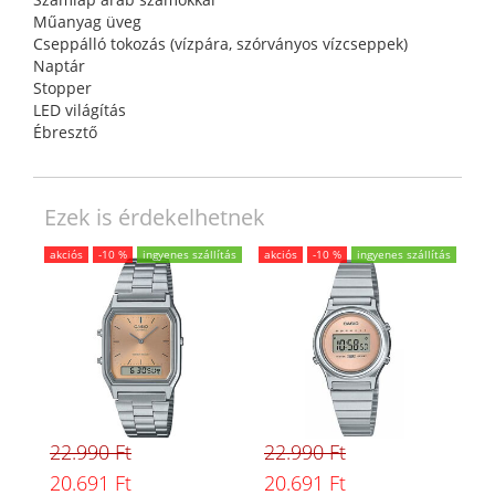
Műanyag üveg
Cseppálló tokozás (vízpára, szórványos vízcseppek)
Naptár
Stopper
LED világítás
Ébresztő
Ezek is érdekelhetnek
akciós
-10 %
ingyenes szállítás
akciós
-10 %
ingyenes szállítás
22.990 Ft
22.990 Ft
20.691 Ft
20.691 Ft