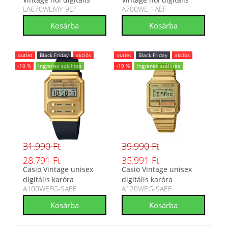
LA670WEMY-9EF
A700WE-1AEF
karóra
karóra
outlet
Black Friday
akciós
outlet
Black Friday
akciós
-10 %
ingyenes szállítás
-10 %
ingyenes szállítás
31.990 Ft
39.990 Ft
28.791 Ft
35.991 Ft
Casio Vintage unisex
Casio Vintage unisex
digitális karóra
digitális karóra
A100WEFG-9AEF
A120WEG-9AEF
A100WEFG-9AEF
A120WEG-9AEF