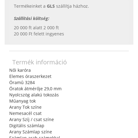
Termékeinket a
GLS
szállítja házhoz.
Szállítási költség:
20 000 ft alatt 2 000 ft
20 000 Ft felett ingyenes
Termék információ
Női karóra
Elemes óraszerkezet
Óramû 3284
Óratok átmérője 29,0 mm
Nyolcszög alakú tokozás
Műanyag tok
Arany Tok színe
Nemesacél csat
Arany Szíj / csat színe
Digitális számlap
Arany Számlap színe
Számlap arab számokkal