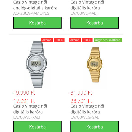
Casio Vintage női
Casio Vintage női
analóg-digitális karóra
digitális karóra
AQ-230A-4AMQYES
LA700WE-4AEF
AQ-230A-4AMQYES
LA700WE-4AEF
akciós
-10 %
akciós
-10 %
ingyenes szállítás
19.990 Ft
31.990 Ft
17.991 Ft
28.791 Ft
Casio Vintage női
Casio Vintage női
digitális karóra
digitális karóra
LA700WE-7AEF
LA700WEG-9AE
LA700WE-7AEF
LA700WEG-9AE