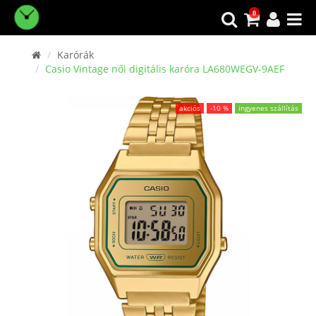
0
Karórák
Casio Vintage női digitális karóra LA680WEGV-9AEF
akciós
-10 %
ingyenes szállítás