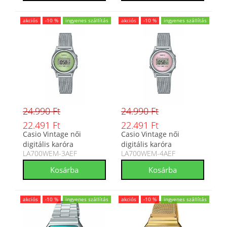
akciós
-10 %
ingyenes szállítás
akciós
-10 %
ingyenes szállítás
24.990 Ft
24.990 Ft
22.491 Ft
22.491 Ft
Casio Vintage női
Casio Vintage női
digitális karóra
digitális karóra
LA700WEM-3AEF
LA700WEM-4AEF
LA700WEM-3AEF
LA700WEM-4AEF
akciós
-10 %
ingyenes szállítás
akciós
-10 %
ingyenes szállítás