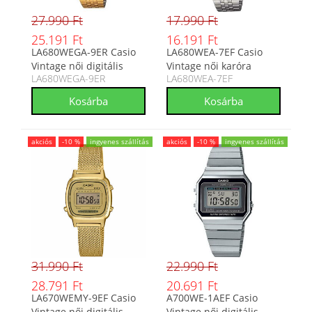
27.990 Ft
17.990 Ft
25.191 Ft
16.191 Ft
LA680WEGA-9ER Casio
LA680WEA-7EF Casio
Vintage női digitális
Vintage női karóra
LA680WEGA-9ER
LA680WEA-7EF
karóra
akciós
-10 %
ingyenes szállítás
akciós
-10 %
ingyenes szállítás
31.990 Ft
22.990 Ft
28.791 Ft
20.691 Ft
LA670WEMY-9EF Casio
A700WE-1AEF Casio
Vintage női digitális
Vintage női digitális