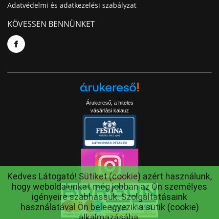
Adatvédelmi és adatkezelési szabályzat
KÖVESSEN BENNÜNKET
Árukereső, a hiteles
vásárlási kalauz
Kedves Látogató! Sütiket (cookie) azért használunk,
hogy weboldalunkat még jobban az Ön személyes
igényeire szabhassuk. Szolgáltatásaink
használatával Ön beleegyezik a sütik (cookie)
alkalmazásába.