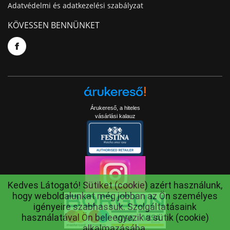
Adatvédelmi és adatkezelési szabályzat
KÖVESSEN BENNÜNKET
Árukereső, a hiteles
vásárlási kalauz
Kedves Látogató! Sütiket (cookie) azért használunk,
hogy weboldalunkat még jobban az Ön személyes
igényeire szabhassuk. Szolgáltatásaink
használatával Ön beleegyezik a sütik (cookie)
alkalmazásába.