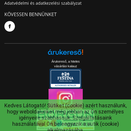
Adatvédelmi és adatkezelési szabályzat
KÖVESSEN BENNÜNKET
Árukereső, a hiteles
vásárlási kalauz
Kedves Látogató! Sütiket (cookie) azért használunk,
hogy weboldalunkat még jobban az Ön személyes
igényeire szabhassuk. Szolgáltatásaink
használatával Ön beleegyezik a sütik (cookie)
alkalmazásába.