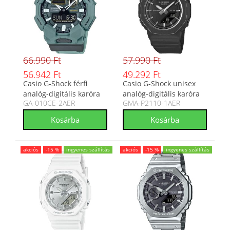
66.990 Ft
57.990 Ft
56.942 Ft
49.292 Ft
Casio G-Shock férfi
Casio G-Shock unisex
analóg-digitális karóra
analóg-digitális karóra
GA-010CE-2AER
GMA-P2110-1AER
GA-010CE-2AER
GMA-P2110-1AER
akciós
-15 %
ingyenes szállítás
akciós
-15 %
ingyenes szállítás