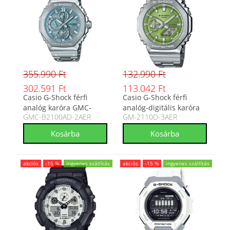
355.990 Ft
132.990 Ft
302.591 Ft
113.042 Ft
Casio G-Shock férfi
Casio G-Shock férfi
analóg karóra GMC-
analóg-digitális karóra
GMC-B2100AD-2AER
GM-2110D-3AER
B2100AD-2AER
GM-2110D-3AER
akciós
-15 %
ingyenes szállítás
akciós
-15 %
ingyenes szállítás