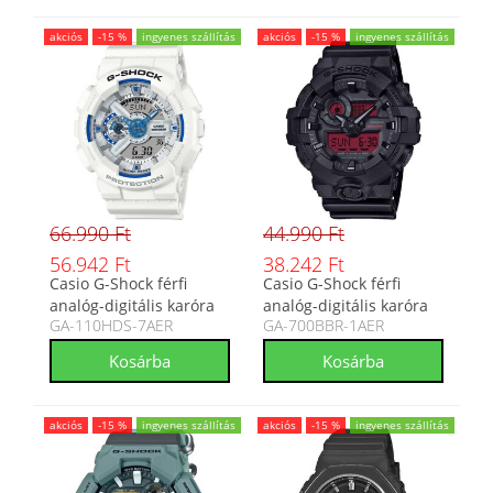
akciós
-15 %
ingyenes szállítás
akciós
-15 %
ingyenes szállítás
66.990 Ft
44.990 Ft
56.942 Ft
38.242 Ft
Casio G-Shock férfi
Casio G-Shock férfi
analóg-digitális karóra
analóg-digitális karóra
GA-110HDS-7AER
GA-700BBR-1AER
GA-110HDS-7AER
GA-700BBR-1AER
akciós
-15 %
ingyenes szállítás
akciós
-15 %
ingyenes szállítás