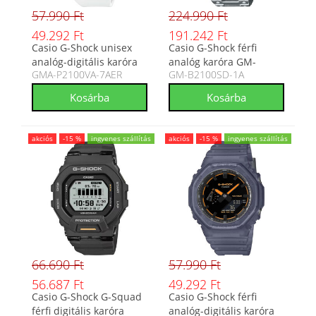
57.990 Ft
224.990 Ft
49.292 Ft
191.242 Ft
Casio G-Shock unisex
Casio G-Shock férfi
analóg-digitális karóra
analóg karóra GM-
GMA-P2100VA-7AER
GM-B2100SD-1A
GMA-P2100VA-7AER
B2100SD-1A
akciós
-15 %
ingyenes szállítás
akciós
-15 %
ingyenes szállítás
66.690 Ft
57.990 Ft
56.687 Ft
49.292 Ft
Casio G-Shock G-Squad
Casio G-Shock férfi
férfi digitális karóra
analóg-digitális karóra