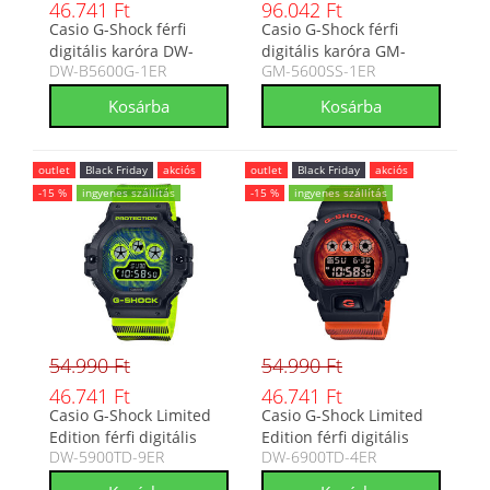
46.741 Ft
96.042 Ft
Casio G-Shock férfi
Casio G-Shock férfi
digitális karóra DW-
digitális karóra GM-
DW-B5600G-1ER
GM-5600SS-1ER
B5600G-1ER
5600SS-1ER
outlet
Black Friday
akciós
outlet
Black Friday
akciós
-15 %
ingyenes szállítás
-15 %
ingyenes szállítás
54.990 Ft
54.990 Ft
46.741 Ft
46.741 Ft
Casio G-Shock Limited
Casio G-Shock Limited
Edition férfi digitális
Edition férfi digitális
DW-5900TD-9ER
DW-6900TD-4ER
karóra DW-5900TD-9ER
karóra DW-6900TD-4ER