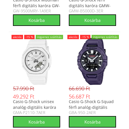
férfi digitális karóra GW-
digitális karóra GMW-
GW-9500MRY-1A9ER
GMW-B5000D-3ER
9500MRY-1A9ER
B5000D-3ER
akciós
-15 %
ingyenes szállítás
akciós
-15 %
ingyenes szállítás
57.990 Ft
66.690 Ft
49.292 Ft
56.687 Ft
Casio G-Shock unisex
Casio G-Shock G-Squad
analóg-digitális karóra
férfi analóg-digitális
GMA-P2110-7AER
GBA-950-2AER
GMA-P2110-7AER
karóra GBA-950-2AER