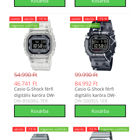
outlet
akciós
-15 %
outlet
akciós
-15 %
ingyenes szállítás
ingyenes szállítás
54.990 Ft
99.990 Ft
46.741 Ft
84.992 Ft
Casio G-Shock férfi
Casio G-Shock férfi
digitális karóra DW-
digitális karóra DW-
DW-B5600G-7ER
DW-5000SS-1ER
B5600G-7ER
5000SS-1ER
akciós
-15 %
ingyenes szállítás
akciós
-15 %
ingyenes szállítás