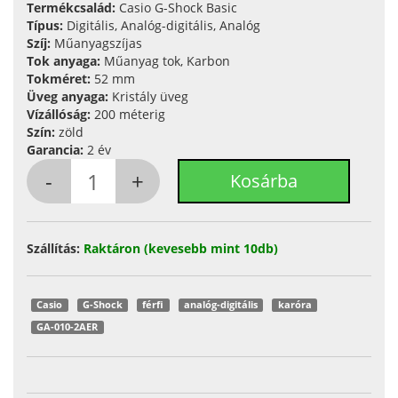
Termékcsalád:
Casio G-Shock Basic
Típus:
Digitális, Analóg-digitális, Analóg
Szíj:
Műanyagszíjas
Tok anyaga:
Műanyag tok, Karbon
Tokméret:
52 mm
Üveg anyaga:
Kristály üveg
Vízállóság:
200 méterig
Szín:
zöld
Garancia:
2 év
Szállítás:
Raktáron (kevesebb mint 10db)
Casio
G-Shock
férfi
analóg-digitális
karóra
GA-010-2AER