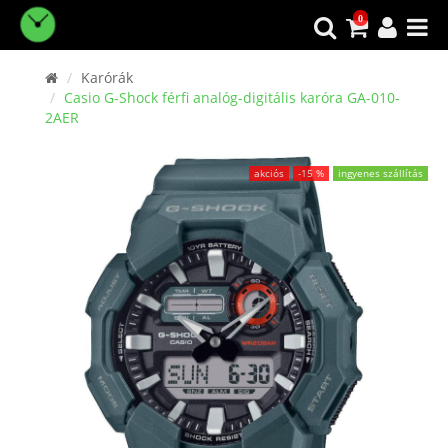
0
Karórák
Casio G-Shock férfi analóg-digitális karóra GA-010-
2AER
akciós
-15 %
ingyenes szállítás