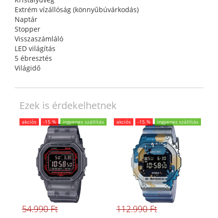
Extrém vízállóság (könnyűbúvárkodás)
Naptár
Stopper
Visszaszámláló
LED világítás
5 ébresztés
Világidő
Ezek is érdekelhetnek
akciós
-15 %
ingyenes szállítás
akciós
-15 %
ingyenes szállítás
54.990 Ft
112.990 Ft