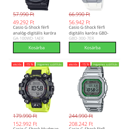
57.990 Ft
66.990 Ft
49.292 Ft
56.942 Ft
Casio G-Shock férfi
Casio G-Shock férfi
analóg-digitális karóra
digitális karóra GBD-
GA-100WD-1AER
GBD-300-7ER
GA-100WD-1AER
300-7ER
akciós
-15 %
ingyenes szállítás
akciós
-15 %
ingyenes szállítás
179.990 Ft
244.990 Ft
152.992 Ft
208.242 Ft
Casio G-Shock Mudman
Casio G-Shock férfi