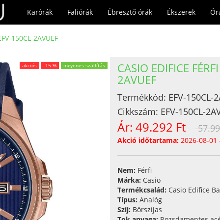
Karórák
Faliórák
Ébresztő órák
Ékszerek
Ór
a EFV-150CL-2AVUEF
CASIO EDIFICE FÉR
akciós
-15 %
ingyenes szállítás
2AVUEF
Termékkód:
EFV-150CL-
Cikkszám:
EFV-150CL-2A
Ár:
49.292 Ft
57.99
Akció időtartama:
2026-08-01 
Nem:
Férfi
Márka:
Casio
Termékcsalád:
Casio Edifice Ba
Típus:
Analóg
Szíj:
Bőrszíjas
Tok anyaga:
Rozsdamentes acé