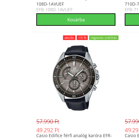
108D-1AVUEF
710D-
EFB-108D-1AVUEF
EFB-7
akciós
-15 %
ingyenes szállítás
57.990 Ft
57.99
49.292 Ft
49.29
Casio Edifice férfi analóg karóra EFR-
Casio E