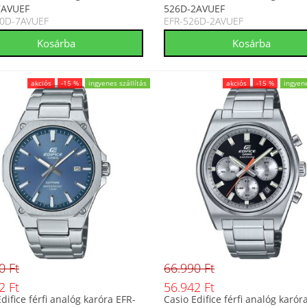
7AVUEF
526D-2AVUEF
10D-7AVUEF
EFR-526D-2AVUEF
akciós
-15 %
ingyenes szállítás
akciós
-15 %
ingyene
0 Ft
66.990 Ft
2 Ft
56.942 Ft
difice férfi analóg karóra EFR-
Casio Edifice férfi analóg karór