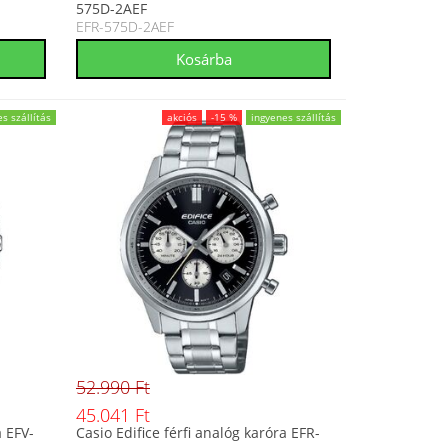
575D-2AEF
EFR-575D-2AEF
s szállítás
akciós
-15 %
ingyenes szállítás
52.990 Ft
45.041 Ft
a EFV-
Casio Edifice férfi analóg karóra EFR-