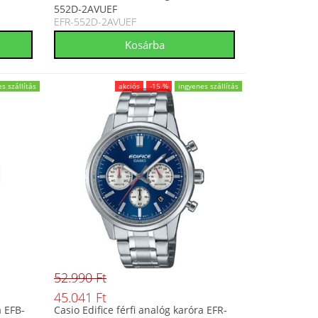
552D-2AVUEF
EFR-552D-2AVUEF
s szállítás
akciós
-15 %
ingyenes szállítás
52.990 Ft
45.041 Ft
a EFB-
Casio Edifice férfi analóg karóra EFR-