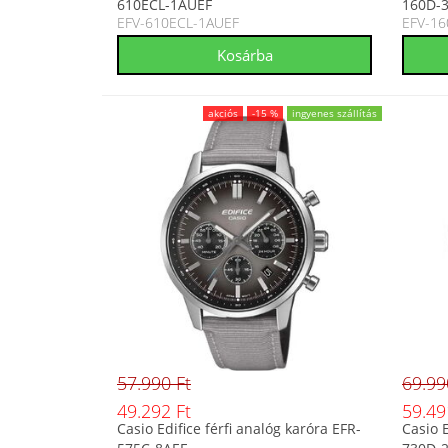
610ECL-1AUEF
160D-
EFV-610ECL-1AUEF
EFV-16
akciós
-15 %
ingyenes szállítás
57.990 Ft
69.99
49.292 Ft
59.49
Casio Edifice férfi analóg karóra EFR-
Casio E