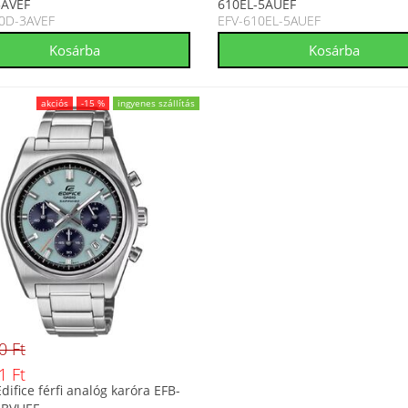
3AVEF
610EL-5AUEF
0D-3AVEF
EFV-610EL-5AUEF
akciós
-15 %
ingyenes szállítás
0 Ft
1 Ft
difice férfi analóg karóra EFB-