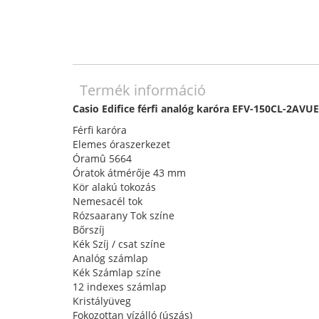
Termék információ
Casio Edifice férfi analóg karóra EFV-150CL-2AVU
Férfi karóra
Elemes óraszerkezet
Óramû 5664
Óratok átmérője 43 mm
Kör alakú tokozás
Nemesacél tok
Rózsaarany Tok színe
Bőrszíj
Kék Szíj / csat színe
Analóg számlap
Kék Számlap színe
12 indexes számlap
Kristályüveg
Fokozottan vízálló (úszás)