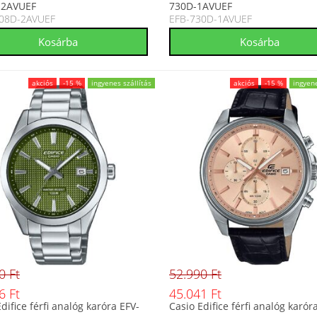
-2AVUEF
730D-1AVUEF
108D-2AVUEF
EFB-730D-1AVUEF
akciós
-15 %
ingyenes szállítás
akciós
-15 %
ingyene
0 Ft
52.990 Ft
6 Ft
45.041 Ft
difice férfi analóg karóra EFV-
Casio Edifice férfi analóg karór