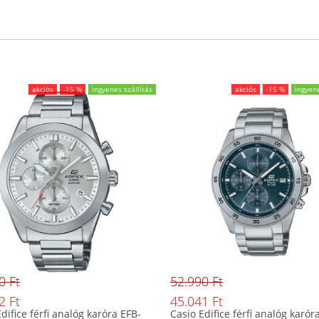
akciós
-15 %
ingyenes szállítás
akciós
-15 %
ingyene
0 Ft
52.990 Ft
2 Ft
45.041 Ft
difice férfi analóg karóra EFB-
Casio Edifice férfi analóg karór