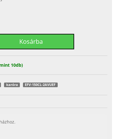
mint 10db)
karóra
EFV-150CL-2AVUEF
 házhoz.