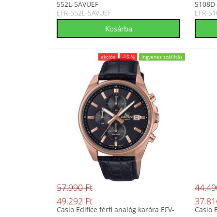
552L-5AVUEF
S108D
EFR-552L-5AVUEF
EFR-S
akciós
-15 %
ingyenes szállítás
57.990 Ft
44.49
49.292 Ft
37.81
Casio Edifice férfi analóg karóra EFV-
Casio E