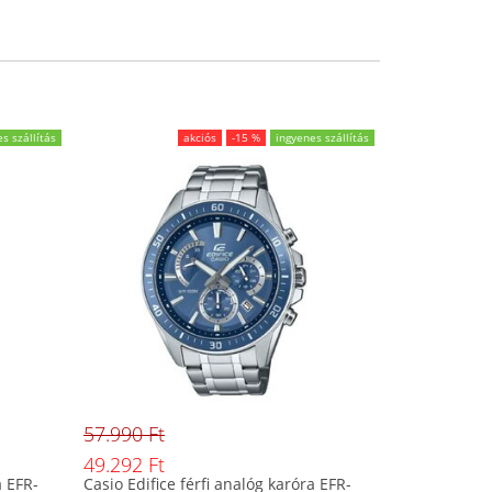
s szállítás
akciós
-15 %
ingyenes szállítás
57.990 Ft
49.292 Ft
a EFR-
Casio Edifice férfi analóg karóra EFR-