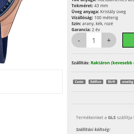
Tokméret:
43 mm
Üveg anyaga:
Kristály üveg
Vízállóság:
100 méterig
Szín:
arany, kék, rozé
Garancia:
2 év
Szállítás:
Raktáron (kevesebb 
Casio
Edifice
férfi
analóg
Termékeinket a
GLS
szállítja
Szállítási költség: