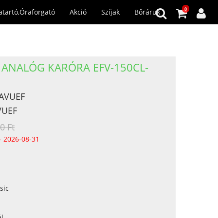
0
atartó,Óraforgató
Akció
Szíjak
Bőráruk
FI ANALÓG KARÓRA EFV-150CL-
2AVUEF
VUEF
0 Ft
- 2026-08-31
sic
l