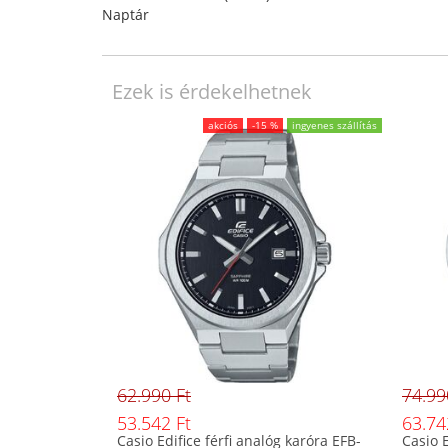
Naptár
Ezek is érdekelhetnek
akciós
-15 %
ingyenes szállítás
62.990 Ft
74.99
53.542 Ft
63.74
Casio Edifice férfi analóg karóra EFB-
Casio E