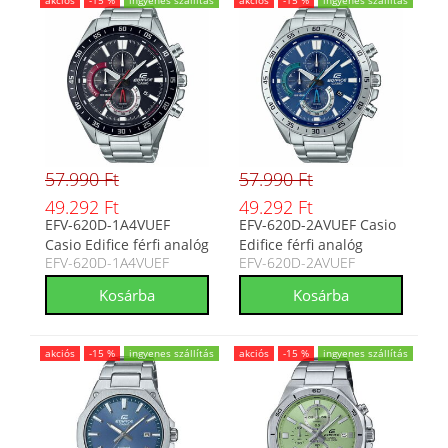
akciós
-15 %
ingyenes szállítás
akciós
-15 %
ingyenes szállítás
57.990 Ft
57.990 Ft
49.292 Ft
49.292 Ft
EFV-620D-1A4VUEF
EFV-620D-2AVUEF Casio
Casio Edifice férfi analóg
Edifice férfi analóg
EFV-620D-1A4VUEF
EFV-620D-2AVUEF
karóra
karóra
akciós
-15 %
ingyenes szállítás
akciós
-15 %
ingyenes szállítás