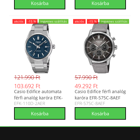
akciós
-15 %
ingyenes szállítás
akciós
-15 %
ingyenes szállítás
121.990 Ft
57.990 Ft
103.692 Ft
49.292 Ft
Casio Edifice automata
Casio Edifice férfi analóg
férfi analóg karóra EFK-
karóra EFR-575C-8AEF
EFK-110D-2AER
EFR-575C-8AEF
110D-2AER