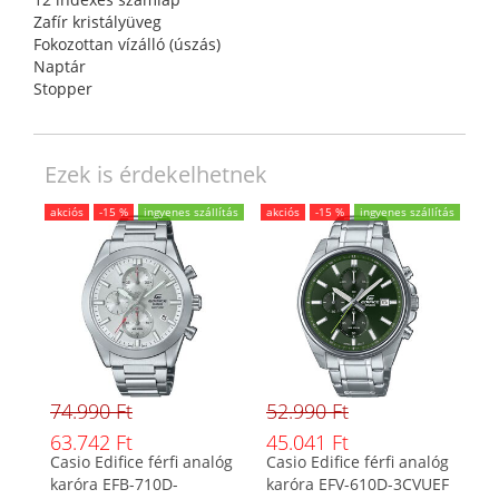
Zafír kristályüveg
Fokozottan vízálló (úszás)
Naptár
Stopper
Ezek is érdekelhetnek
akciós
-15 %
ingyenes szállítás
akciós
-15 %
ingyenes szállítás
74.990 Ft
52.990 Ft
63.742 Ft
45.041 Ft
Casio Edifice férfi analóg
Casio Edifice férfi analóg
karóra EFB-710D-
karóra EFV-610D-3CVUEF