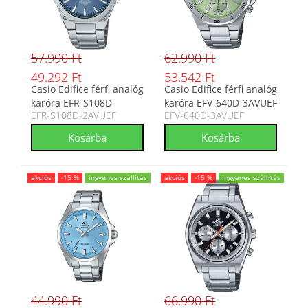
57.990 Ft
62.990 Ft
49.292 Ft
53.542 Ft
Casio Edifice férfi analóg
Casio Edifice férfi analóg
karóra EFR-S108D-
karóra EFV-640D-3AVUEF
EFR-S108D-2AVUEF
EFV-640D-3AVUEF
2AVUEF
akciós
-15 %
ingyenes szállítás
akciós
-15 %
ingyenes szállítás
44.990 Ft
66.990 Ft