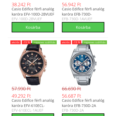
38.242 Ft
56.942 Ft
Casio Edifice férfi analóg
Casio Edifice férfi analóg
karóra EFV-100D-2BVUEF
karóra EFB-730D-
EFV-100D-2BVUEF
EFB-730D-1AVUEF
1AVUEF
akciós
-15 %
ingyenes szállítás
akciós
-15 %
ingyenes szállítás
57.990 Ft
66.690 Ft
49.292 Ft
56.687 Ft
Casio Edifice férfi analóg
Casio Edifice férfi analóg
karóra EFV-610ECL-
karóra EFB-730D-2A
EFV-610ECL-1AUEF
EFB-730D-2A
1AUEF