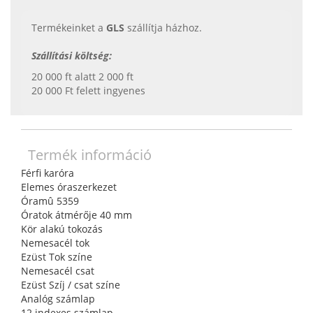
Termékeinket a
GLS
szállítja házhoz.
Szállítási költség:
20 000 ft alatt 2 000 ft
20 000 Ft felett ingyenes
Termék információ
Férfi karóra
Elemes óraszerkezet
Óramû 5359
Óratok átmérője 40 mm
Kör alakú tokozás
Nemesacél tok
Ezüst Tok színe
Nemesacél csat
Ezüst Szíj / csat színe
Analóg számlap
12 indexes számlap