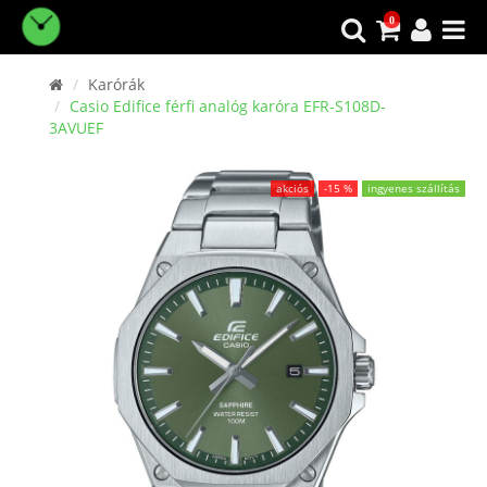
0
Karórák
Casio Edifice férfi analóg karóra EFR-S108D-
3AVUEF
akciós
-15 %
ingyenes szállítás