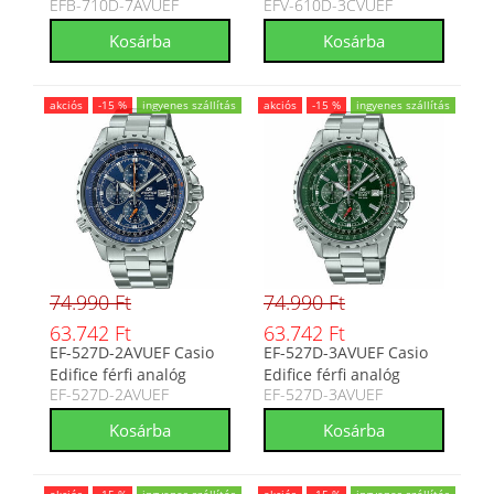
EFB-710D-7AVUEF
EFV-610D-3CVUEF
7AVUEF
akciós
-15 %
ingyenes szállítás
akciós
-15 %
ingyenes szállítás
74.990 Ft
74.990 Ft
63.742 Ft
63.742 Ft
EF-527D-2AVUEF Casio
EF-527D-3AVUEF Casio
Edifice férfi analóg
Edifice férfi analóg
EF-527D-2AVUEF
EF-527D-3AVUEF
karóra
karóra