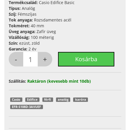
Termékcsalád:
Casio Edifice Basic
Típus:
Analóg
Szíj:
Fémszíjas
Tok anyaga:
Rozsdamentes acél
Tokméret:
40 mm
Üveg anyaga:
Zafír üveg
Vízállóság:
100 méterig
Szín:
ezüst, zöld
Garancia:
2 év
Szállítás:
Raktáron (kevesebb mint 10db)
Casio
Edifice
férfi
analóg
karóra
EFR-S108D-3AVUEF