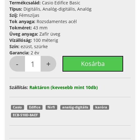
Termékcsalád:
Casio Edifice Basic
Típus:
Digitális, Analóg-digitális, Analóg
Szíj:
Fémszíjas
Tok anyaga:
Rozsdamentes acél
Tokméret:
43 mm
Üveg anyaga:
Zafír üveg
Vízállóság:
100 méterig
Szín:
ezüst, szürke
Garancia:
2 év
Szállítás:
Raktáron (kevesebb mint 10db)
Casio
Edifice
férfi
analóg-digitális
karóra
ECB-S10D-8AEF