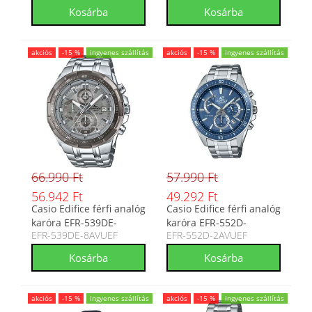
akciós
-15 %
ingyenes szállítás
akciós
-15 %
ingyenes szállítás
66.990 Ft
57.990 Ft
56.942 Ft
49.292 Ft
Casio Edifice férfi analóg
Casio Edifice férfi analóg
karóra EFR-539DE-
karóra EFR-552D-
EFR-539DE-8AVUEF
EFR-552D-2AVUEF
8AVUEF
2AVUEF
akciós
-15 %
ingyenes szállítás
akciós
-15 %
ingyenes szállítás