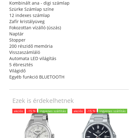
Kombinált ana - digi számlap
Szürke Számlap színe
12 indexes számlap
Zafír kristályüveg
Fokozottan vízálló (úszás)
Naptár
Stopper
200 részidő memória
Visszaszámláló
Automata LED világítás
5 ébresztés
Világidő
Egyéb funkció BLUETOOTH
Ezek is érdekelhetnek
akciós
-15 %
ingyenes szállítás
akciós
-15 %
ingyenes szállítás