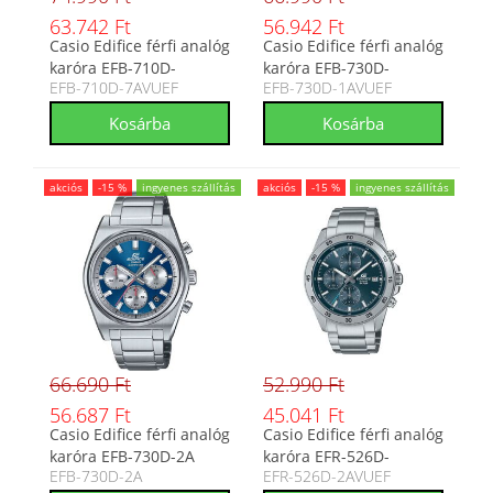
63.742 Ft
56.942 Ft
Casio Edifice férfi analóg
Casio Edifice férfi analóg
karóra EFB-710D-
karóra EFB-730D-
EFB-710D-7AVUEF
EFB-730D-1AVUEF
7AVUEF
1AVUEF
akciós
-15 %
ingyenes szállítás
akciós
-15 %
ingyenes szállítás
66.690 Ft
52.990 Ft
56.687 Ft
45.041 Ft
Casio Edifice férfi analóg
Casio Edifice férfi analóg
karóra EFB-730D-2A
karóra EFR-526D-
EFB-730D-2A
EFR-526D-2AVUEF
2AVUEF