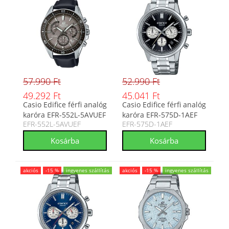
57.990 Ft
52.990 Ft
49.292 Ft
45.041 Ft
Casio Edifice férfi analóg
Casio Edifice férfi analóg
karóra EFR-552L-5AVUEF
karóra EFR-575D-1AEF
EFR-552L-5AVUEF
EFR-575D-1AEF
akciós
-15 %
ingyenes szállítás
akciós
-15 %
ingyenes szállítás