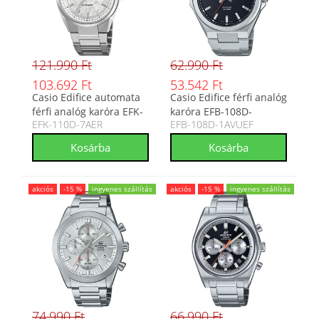
121.990 Ft
62.990 Ft
103.692 Ft
53.542 Ft
Casio Edifice automata
Casio Edifice férfi analóg
férfi analóg karóra EFK-
karóra EFB-108D-
EFK-110D-7AER
EFB-108D-1AVUEF
110D-7AER
1AVUEF
akciós
-15 %
ingyenes szállítás
akciós
-15 %
ingyenes szállítás
74.990 Ft
66.990 Ft