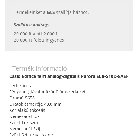
Termékeinket a
GLS
szállítja házhoz.
Szállítási költség:
20 000 ft alatt 2 000 ft
20 000 Ft felett ingyenes
Termék információ
Casio Edifice férfi analóg-digitális karóra ECB-S10D-8AEF
Férfi karóra
Fényenergiával működő óraszerkezet
Óramû 5658
Óratok átmérője 43,0 mm
Kör alakú tokozás
Nemesacél tok
Ezüst Tok színe
Nemesacél Szíj
Ezüst Szíj / csat színe