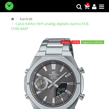
0
Karórák
Casio Edifice férfi analóg-digitális karóra ECB-
S10D-8AEF
akciós
-15 %
ingyenes szállítás