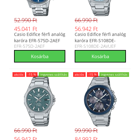
52.990 Ft
66.990 Ft
45.041 Ft
56.942 Ft
Casio Edifice férfi analóg
Casio Edifice férfi analóg
karóra EFR-575D-2AEF
karóra EFR-S108DE-
EFR-575D-2AEF
EFR-S108DE-2AVUEF
2AVUEF
akciós
-15 %
ingyenes szállítás
akciós
-15 %
ingyenes szállítás
66.990 Ft
99.990 Ft
56.942 Ft
84.992 Ft