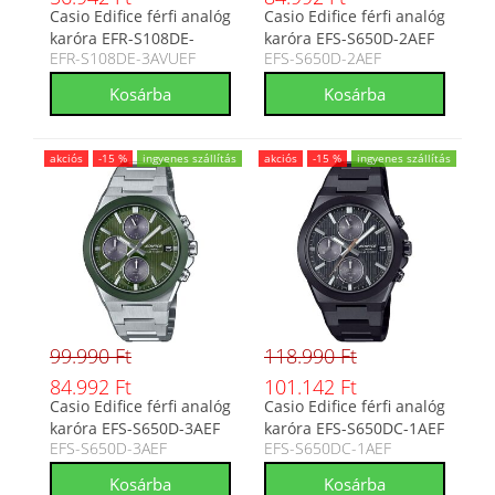
Casio Edifice férfi analóg
Casio Edifice férfi analóg
karóra EFR-S108DE-
karóra EFS-S650D-2AEF
EFR-S108DE-3AVUEF
EFS-S650D-2AEF
3AVUEF
akciós
-15 %
ingyenes szállítás
akciós
-15 %
ingyenes szállítás
99.990 Ft
118.990 Ft
84.992 Ft
101.142 Ft
Casio Edifice férfi analóg
Casio Edifice férfi analóg
karóra EFS-S650D-3AEF
karóra EFS-S650DC-1AEF
EFS-S650D-3AEF
EFS-S650DC-1AEF