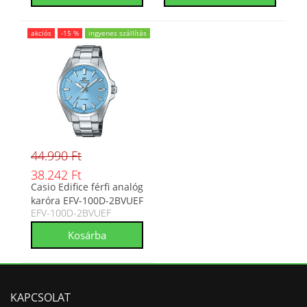
akciós
-15 %
ingyenes szállítás
44.990 Ft
38.242 Ft
Casio Edifice férfi analóg
karóra EFV-100D-2BVUEF
EFV-100D-2BVUEF
KAPCSOLAT