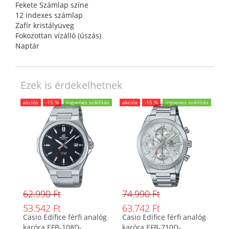
Fekete Számlap színe
12 indexes számlap
Zafír kristályüveg
Fokozottan vízálló (úszás)
Naptár
Ezek is érdekelhetnek
akciós
-15 %
ingyenes szállítás
akciós
-15 %
ingyenes szállítás
62.990 Ft
74.990 Ft
53.542 Ft
63.742 Ft
Casio Edifice férfi analóg
Casio Edifice férfi analóg
karóra EFB-108D-
karóra EFB-710D-