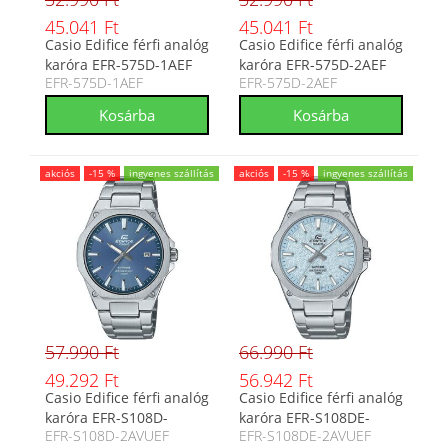
45.041 Ft
45.041 Ft
Casio Edifice férfi analóg
Casio Edifice férfi analóg
karóra EFR-575D-1AEF
karóra EFR-575D-2AEF
EFR-575D-1AEF
EFR-575D-2AEF
akciós
-15 %
ingyenes szállítás
akciós
-15 %
ingyenes szállítás
57.990 Ft
66.990 Ft
49.292 Ft
56.942 Ft
Casio Edifice férfi analóg
Casio Edifice férfi analóg
karóra EFR-S108D-
karóra EFR-S108DE-
EFR-S108D-2AVUEF
EFR-S108DE-2AVUEF
2AVUEF
2AVUEF