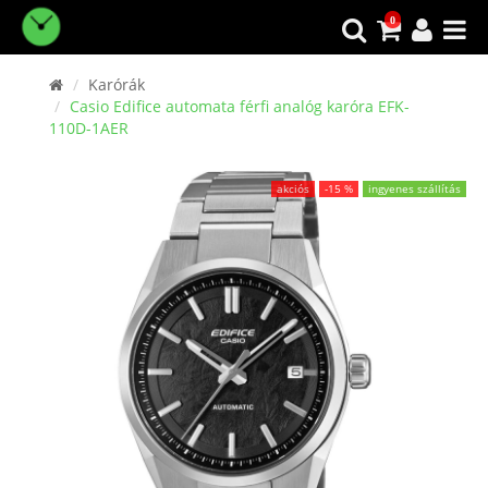
0
Karórák
Casio Edifice automata férfi analóg karóra EFK-
110D-1AER
akciós
-15 %
ingyenes szállítás