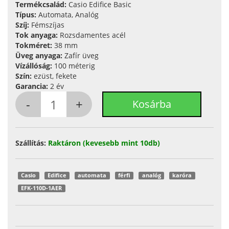
Termékcsalád:
Casio Edifice Basic
Típus:
Automata, Analóg
Szíj:
Fémszíjas
Tok anyaga:
Rozsdamentes acél
Tokméret:
38 mm
Üveg anyaga:
Zafír üveg
Vízállóság:
100 méterig
Szín:
ezüst, fekete
Garancia:
2 év
Szállítás:
Raktáron (kevesebb mint 10db)
Casio
Edifice
automata
férfi
analóg
karóra
EFK-110D-1AER