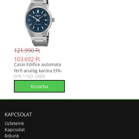
121.990 Ft
103.692 Ft
Casio Edifice automata
férfi analóg karóra EFK-
EFK-110D-2AER
110D-2AER
KAPCSOLAT
Üzleteink
Kapcsolat
Rólunk