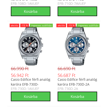
EFB-108D-1AVUEF
EFB-710D-7AVUEF
1AVUEF
7AVUEF
akciós
-15 %
ingyenes szállítás
akciós
-15 %
ingyenes szállítás
66.990 Ft
66.690 Ft
56.942 Ft
56.687 Ft
Casio Edifice férfi analóg
Casio Edifice férfi analóg
karóra EFB-730D-
karóra EFB-730D-2A
EFB-730D-1AVUEF
EFB-730D-2A
1AVUEF