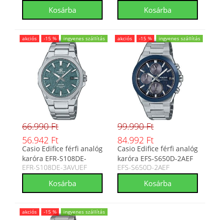
akciós
-15 %
ingyenes szállítás
akciós
-15 %
ingyenes szállítás
66.990 Ft
99.990 Ft
56.942 Ft
84.992 Ft
Casio Edifice férfi analóg
Casio Edifice férfi analóg
karóra EFR-S108DE-
karóra EFS-S650D-2AEF
EFR-S108DE-3AVUEF
EFS-S650D-2AEF
3AVUEF
akciós
-15 %
ingyenes szállítás