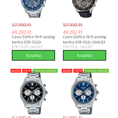
57.990 Ft
57.990 Ft
49.292 Ft
49.292 Ft
Casio Edifice férfi analóg
Casio Edifice férfi analóg
karóra EFR-552D-
karóra EFR-552L-5AVUEF
EFR-552D-2AVUEF
EFR-552L-5AVUEF
2AVUEF
akciós
-15 %
ingyenes szállítás
akciós
-15 %
ingyenes szállítás
52.990 Ft
52.990 Ft