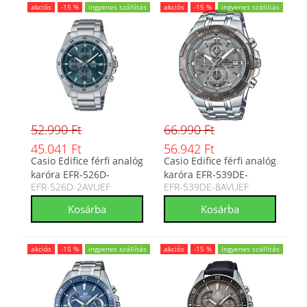
akciós
-15 %
ingyenes szállítás
akciós
-15 %
ingyenes szállítás
52.990 Ft
66.990 Ft
45.041 Ft
56.942 Ft
Casio Edifice férfi analóg
Casio Edifice férfi analóg
karóra EFR-526D-
karóra EFR-539DE-
EFR-526D-2AVUEF
EFR-539DE-8AVUEF
2AVUEF
8AVUEF
akciós
-15 %
ingyenes szállítás
akciós
-15 %
ingyenes szállítás