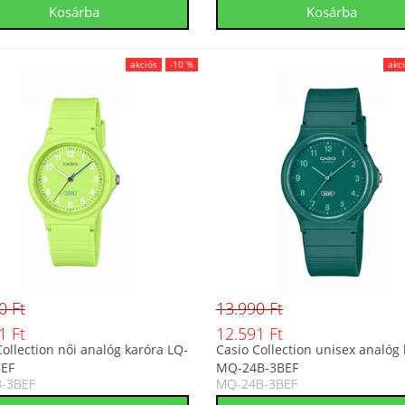
akciós
-10 %
akc
0 Ft
13.990 Ft
1 Ft
12.591 Ft
Collection női analóg karóra LQ-
Casio Collection unisex analóg
BEF
MQ-24B-3BEF
B-3BEF
MQ-24B-3BEF