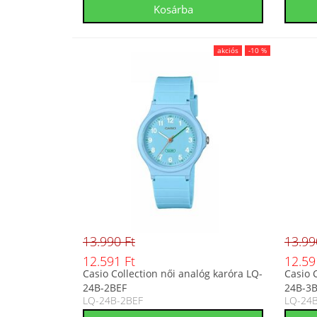
akciós
-10 %
13.990 Ft
13.99
12.591 Ft
12.59
Casio Collection női analóg karóra LQ-
Casio 
24B-2BEF
24B-3
LQ-24B-2BEF
LQ-24