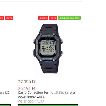
iós
-10 %
akciós
-10 %
ingyenes szállítás
27.990 Ft
25.191 Ft
óra LQ-
Casio Collection férfi digitális karóra
WS-B1000-1AVEF
WS-B1000-1AVEF