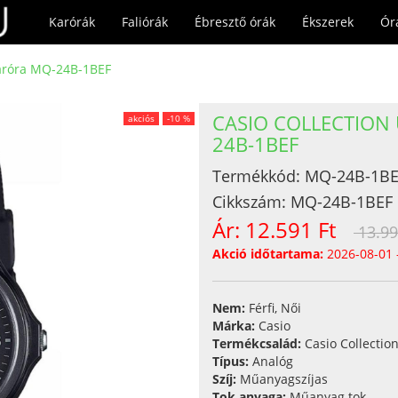
Karórák
Faliórák
Ébresztő órák
Ékszerek
Ór
karóra MQ-24B-1BEF
CASIO COLLECTION
akciós
-10 %
24B-1BEF
Termékkód:
MQ-24B-1BE
Cikkszám:
MQ-24B-1BEF
Ár:
12.591 Ft
13.99
Akció időtartama:
2026-08-01 
Nem:
Férfi, Női
Márka:
Casio
Termékcsalád:
Casio Collectio
Típus:
Analóg
Szíj:
Műanyagszíjas
Tok anyaga:
Műanyag tok