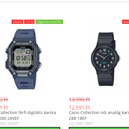
akciós
-10 %
ingyenes szállítás
akc
0 Ft
13.990 Ft
1 Ft
12.591 Ft
ollection férfi digitális karóra
Casio Collection női analóg kar
000-2AVEF
24B-1BEF
000-2AVEF
LQ-24B-1BEF