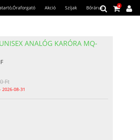
0
atartó,Óraforgató
Akció
Szíjak
Bőráruk
 UNISEX ANALÓG KARÓRA MQ-
F
0 Ft
- 2026-08-31
n