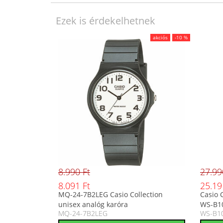
Ezek is érdekelhetnek
akciós
-10 %
8.990 Ft
27.99
8.091 Ft
25.19
MQ-24-7B2LEG Casio Collection
Casio C
unisex analóg karóra
WS-B1
MQ-24-7B2LEG
WS-B1