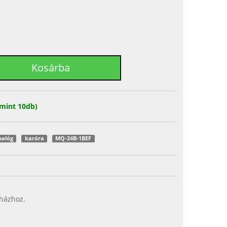
mint 10db)
nalóg
karóra
MQ-24B-1BEF
 házhoz.