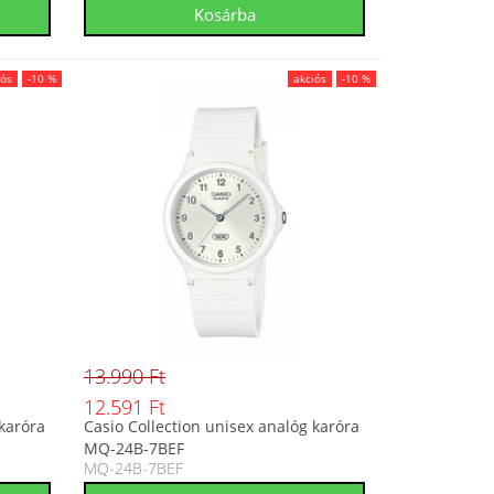
iós
-10 %
akciós
-10 %
13.990 Ft
12.591 Ft
 karóra
Casio Collection unisex analóg karóra
MQ-24B-7BEF
MQ-24B-7BEF