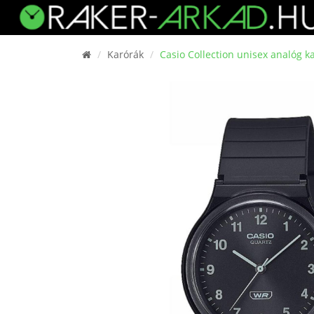
Karórák
Casio Collection unisex analóg 