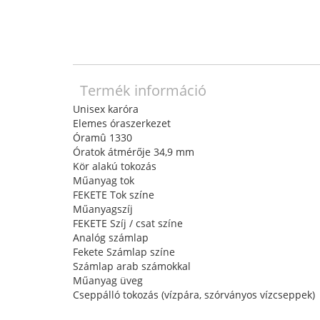
Termék információ
Unisex karóra
Elemes óraszerkezet
Óramû 1330
Óratok átmérője 34,9 mm
Kör alakú tokozás
Műanyag tok
FEKETE Tok színe
Műanyagszíj
FEKETE Szíj / csat színe
Analóg számlap
Fekete Számlap színe
Számlap arab számokkal
Műanyag üveg
Cseppálló tokozás (vízpára, szórványos vízcseppek)