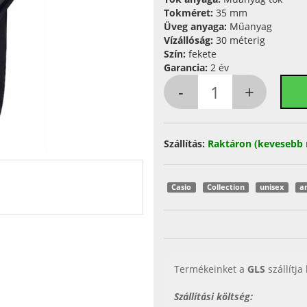
Tokméret:
35 mm
Üveg anyaga:
Műanyag
Vízállóság:
30 méterig
Szín:
fekete
Garancia:
2 év
Szállítás:
Raktáron (kevesebb 
Casio
Collection
unisex
a
Termékeinket a
GLS
szállítja
Szállítási költség: