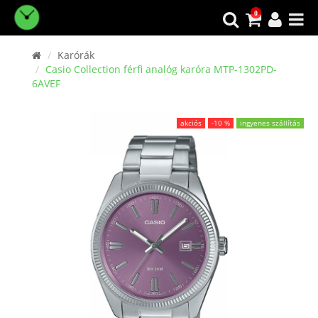
0
Karórák
Casio Collection férfi analóg karóra MTP-1302PD-
6AVEF
akciós
-10 %
ingyenes szállítás