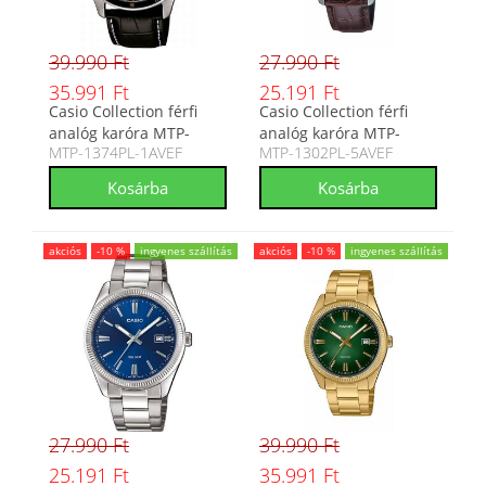
39.990 Ft
27.990 Ft
35.991 Ft
25.191 Ft
Casio Collection férfi
Casio Collection férfi
analóg karóra MTP-
analóg karóra MTP-
MTP-1374PL-1AVEF
MTP-1302PL-5AVEF
1374PL-1AVEF
1302PL-5AVEF
akciós
-10 %
ingyenes szállítás
akciós
-10 %
ingyenes szállítás
27.990 Ft
39.990 Ft
25.191 Ft
35.991 Ft