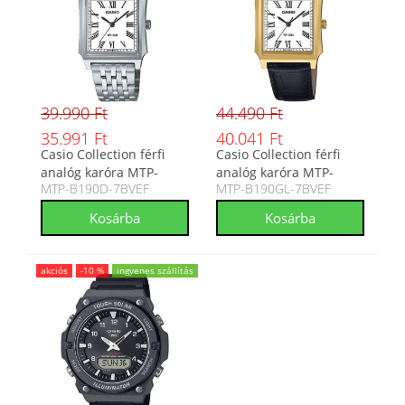
39.990 Ft
44.490 Ft
35.991 Ft
40.041 Ft
Casio Collection férfi
Casio Collection férfi
analóg karóra MTP-
analóg karóra MTP-
MTP-B190D-7BVEF
MTP-B190GL-7BVEF
B190D-7BVEF
B190GL-7BVEF
akciós
-10 %
ingyenes szállítás