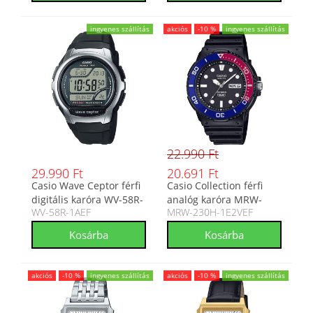
ingyenes szállítás
akciós
-10 %
ingyenes szállítás
22.990 Ft
29.990 Ft
20.691 Ft
Casio Wave Ceptor férfi
Casio Collection férfi
digitális karóra WV-58R-
analóg karóra MRW-
WV-58R-1AEF
MRW-230H-1E2VEF
1AEF
230H-1E2VEF
akciós
-10 %
ingyenes szállítás
akciós
-10 %
ingyenes szállítás