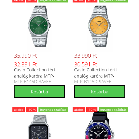
akciós
-10 %
ingyenes szállítás
akciós
-10 %
ingyenes szállítás
35.990 Ft
33.990 Ft
32.391 Ft
30.591 Ft
Casio Collection férfi
Casio Collection férfi
analóg karóra MTP-
analóg karóra MTP-
MTP-B145D-3AVEF
MTP-B145D-9AVEF
B145D-3AVEF
B145D-9AVEF
akciós
-10 %
ingyenes szállítás
akciós
-10 %
ingyenes szállítás