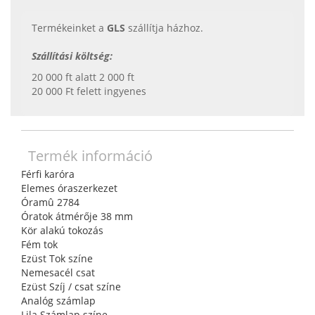
Termékeinket a
GLS
szállítja házhoz.
Szállítási költség:
20 000 ft alatt 2 000 ft
20 000 Ft felett ingyenes
Termék információ
Férfi karóra
Elemes óraszerkezet
Óramû 2784
Óratok átmérője 38 mm
Kör alakú tokozás
Fém tok
Ezüst Tok színe
Nemesacél csat
Ezüst Szíj / csat színe
Analóg számlap
Lila Számlap színe