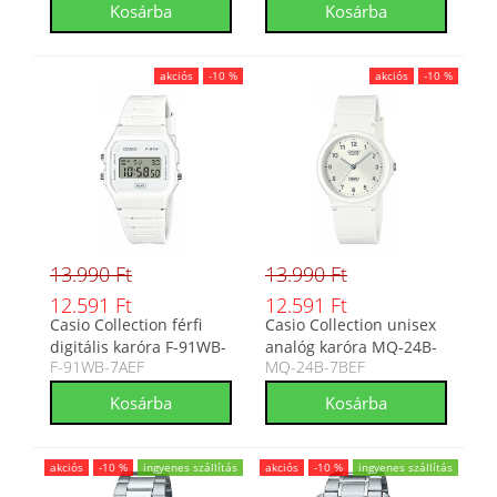
akciós
-10 %
akciós
-10 %
13.990 Ft
13.990 Ft
12.591 Ft
12.591 Ft
Casio Collection férfi
Casio Collection unisex
digitális karóra F-91WB-
analóg karóra MQ-24B-
F-91WB-7AEF
MQ-24B-7BEF
7AEF
7BEF
akciós
-10 %
ingyenes szállítás
akciós
-10 %
ingyenes szállítás