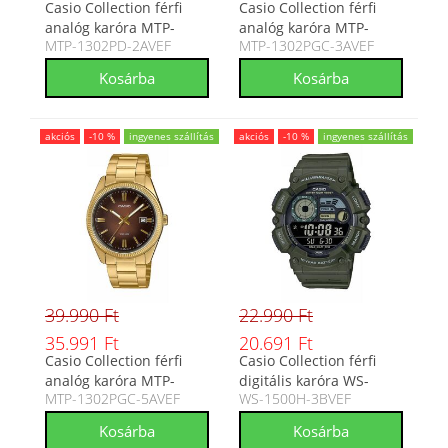
Casio Collection férfi
Casio Collection férfi
analóg karóra MTP-
analóg karóra MTP-
MTP-1302PD-2AVEF
MTP-1302PGC-3AVEF
1302PD-2AVEF
1302PGC-3AVEF
akciós
-10 %
ingyenes szállítás
akciós
-10 %
ingyenes szállítás
39.990 Ft
22.990 Ft
35.991 Ft
20.691 Ft
Casio Collection férfi
Casio Collection férfi
analóg karóra MTP-
digitális karóra WS-
MTP-1302PGC-5AVEF
WS-1500H-3BVEF
1302PGC-5AVEF
1500H-3BVEF