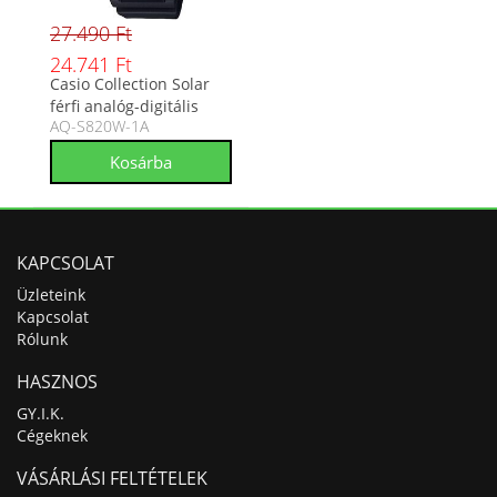
27.490 Ft
24.741 Ft
Casio Collection Solar
férfi analóg-digitális
AQ-S820W-1A
karóra AQ-S820W-1A
KAPCSOLAT
Üzleteink
Kapcsolat
Rólunk
HASZNOS
GY.I.K.
Cégeknek
VÁSÁRLÁSI FELTÉTELEK