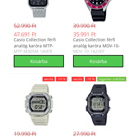
52.990 Ft
39.990 Ft
47.691 Ft
35.991 Ft
Casio Collection férfi
Casio Collection férfi
analóg karóra MTP-
analóg karóra MDV-10-
MTP-M305M-1AVER
MDV-10-1A2VEF
M305M-1AVER
1A2VEF
akciós
-10 %
akciós
-10 %
ingyenes szállítás
19.990 Ft
27.990 Ft