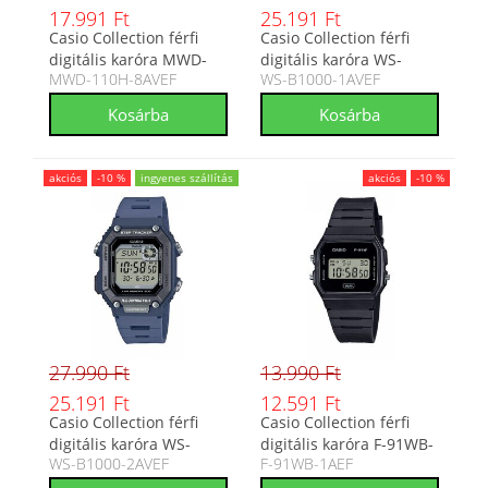
17.991 Ft
25.191 Ft
Casio Collection férfi
Casio Collection férfi
digitális karóra MWD-
digitális karóra WS-
MWD-110H-8AVEF
WS-B1000-1AVEF
110H-8AVEF
B1000-1AVEF
akciós
-10 %
ingyenes szállítás
akciós
-10 %
27.990 Ft
13.990 Ft
25.191 Ft
12.591 Ft
Casio Collection férfi
Casio Collection férfi
digitális karóra WS-
digitális karóra F-91WB-
WS-B1000-2AVEF
F-91WB-1AEF
B1000-2AVEF
1AEF