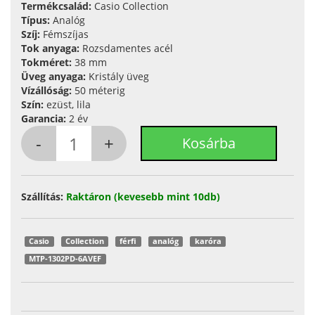
Termékcsalád:
Casio Collection
Típus:
Analóg
Szíj:
Fémszíjas
Tok anyaga:
Rozsdamentes acél
Tokméret:
38 mm
Üveg anyaga:
Kristály üveg
Vízállóság:
50 méterig
Szín:
ezüst, lila
Garancia:
2 év
Szállítás:
Raktáron (kevesebb mint 10db)
Casio
Collection
férfi
analóg
karóra
MTP-1302PD-6AVEF