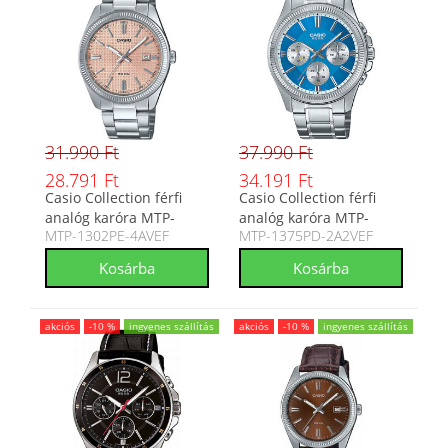
31.990 Ft
37.990 Ft
28.791 Ft
34.191 Ft
Casio Collection férfi
Casio Collection férfi
analóg karóra MTP-
analóg karóra MTP-
MTP-1302PE-4AVEF
MTP-1375PD-2A2VEF
1302PE-4AVEF
1375PD-2A2VEF
akciós
-10 %
ingyenes szállítás
akciós
-10 %
ingyenes szállítás