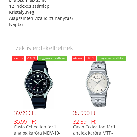
12 indexes számlap
Kristályüveg
Alapszinten vízálló (zuhanyzás)
Naptár
Ezek is érdekelhetnek
akciós
-10 %
ingyenes szállítás
akciós
-10 %
ingyenes szállítás
39.990 Ft
35.990 Ft
35.991 Ft
32.391 Ft
Casio Collection férfi
Casio Collection férfi
analóg karóra MDV-10-
analóg karóra MTP-