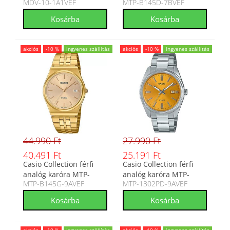
MDV-10-1A1VEF
MTP-B145D-7BVEF
1A1VEF
B145D-7BVEF
akciós
-10 %
ingyenes szállítás
akciós
-10 %
ingyenes szállítás
44.990 Ft
27.990 Ft
40.491 Ft
25.191 Ft
Casio Collection férfi
Casio Collection férfi
analóg karóra MTP-
analóg karóra MTP-
MTP-B145G-9AVEF
MTP-1302PD-9AVEF
B145G-9AVEF
1302PD-9AVEF