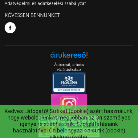
Adatvédelmi és adatkezelési szabályzat
KÖVESSEN BENNÜNKET
Árukereső, a hiteles
vásárlási kalauz
Kedves Látogató! Sütiket (cookie) azért használunk,
hogy weboldalunkat még jobban az Ön személyes
igényeire szabhassuk. Szolgáltatásaink
használatával Ön beleegyezik a sütik (cookie)
alkalmazásába.