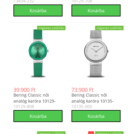
13434-232
10129-708
232
708
ingyenes szállítás
ingyenes szállítás
39.900 Ft
73.900 Ft
Bering Classic női
Bering Classic női
analóg karóra 10129-
analóg karóra 10135-
10129-808
10135-000
808
000
ingyenes szállítás
új
ingyenes szállítás