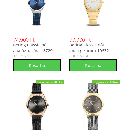
74.900 Ft
79.900 Ft
Bering Classic női
Bering Classic női
analóg karóra 18729-
analóg karóra 19632-
18729-307
19632-730
307
730
ingyenes szállítás
ingyenes szállítás