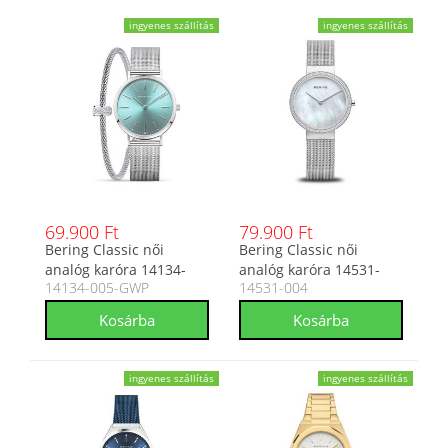
ingyenes szállítás
ingyenes szállítás
69.900 Ft
79.900 Ft
Bering Classic női
Bering Classic női
analóg karóra 14134-
analóg karóra 14531-
14134-005-GWP
14531-004
005-GWP
004
ingyenes szállítás
ingyenes szállítás