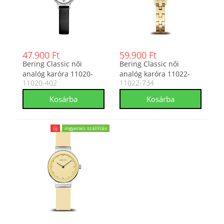
47.900 Ft
59.900 Ft
Bering Classic női
Bering Classic női
analóg karóra 11020-
analóg karóra 11022-
11020-402
11022-734
402
734
új
ingyenes szállítás