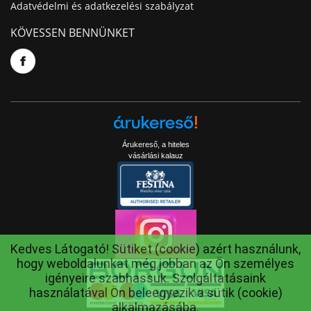
Adatvédelmi és adatkezelési szabályzat
KÖVESSEN BENNÜNKET
Árukereső, a hiteles
vásárlási kalauz
Kedves Látogató! Sütiket (cookie) azért használunk,
hogy weboldalunkat még jobban az Ön személyes
igényeire szabhassuk. Szolgáltatásaink
használatával Ön beleegyezik a sütik (cookie)
alkalmazásába.