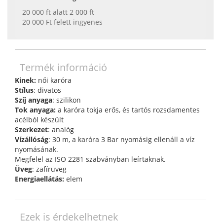
20 000 ft alatt 2 000 ft
20 000 Ft felett ingyenes
Termék információ
Kinek:
női karóra
Stílus
: divatos
Szíj anyaga
: szilikon
Tok anyaga:
a karóra tokja erős, és tartós rozsdamentes
acélból készült
Szerkezet
: analóg
Vízállóság
: 30 m, a karóra 3 Bar nyomásig ellenáll a víz
nyomásának.
Megfelel az ISO 2281 szabványban leírtaknak.
Üveg
: zafírüveg
Energiaellátás:
elem
Ezek is érdekelhetnek