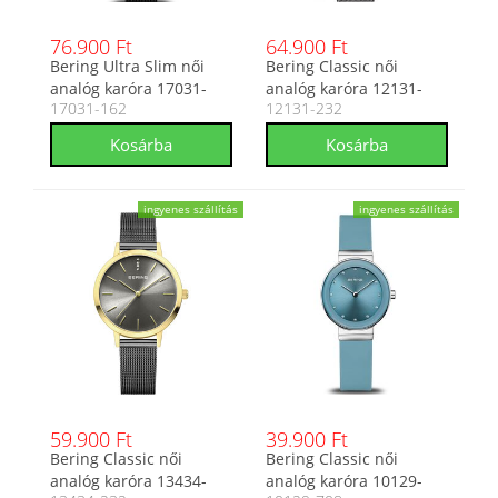
76.900 Ft
64.900 Ft
Bering Ultra Slim női
Bering Classic női
analóg karóra 17031-
analóg karóra 12131-
17031-162
12131-232
162
232
ingyenes szállítás
ingyenes szállítás
59.900 Ft
39.900 Ft
Bering Classic női
Bering Classic női
analóg karóra 13434-
analóg karóra 10129-