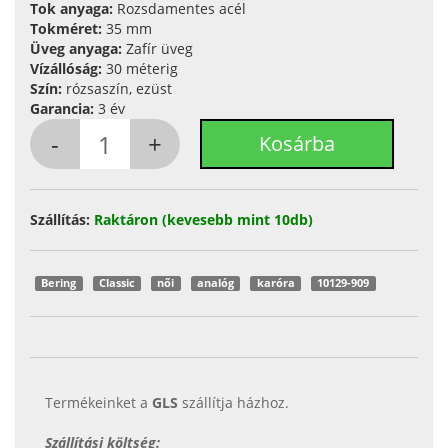
Tok anyaga:
Rozsdamentes acél
Tokméret:
35 mm
Üveg anyaga:
Zafír üveg
Vízállóság:
30 méterig
Szín:
rózsaszín, ezüst
Garancia:
3 év
Szállítás:
Raktáron (kevesebb mint 10db)
Bering
Classic
női
analóg
karóra
10129-909
Termékeinket a
GLS
szállítja házhoz.
Szállítási költség: