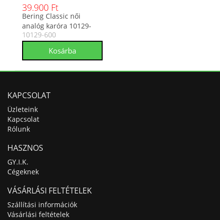
39.900 Ft
Bering Classic női
analóg karóra 10129-
10129-600
600
KAPCSOLAT
Üzleteink
Kapcsolat
Rólunk
HASZNOS
GY.I.K.
Cégeknek
VÁSÁRLÁSI FELTÉTELEK
Szállítási információk
Vásárlási feltételek