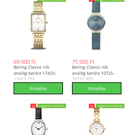
69.900 Ft
75.900 Ft
Bering Classic női
Bering Classic női
analóg karóra 17423-
analóg karóra 10725-
17423-734
10725-339
734
339
új
ingyenes szállítás
új
ingyenes szállítás