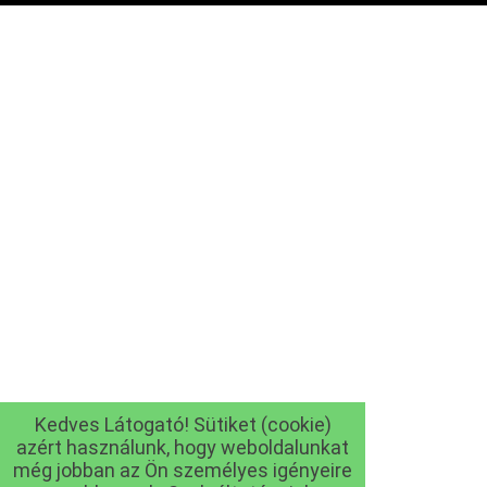
Kedves Látogató! Sütiket (cookie)
azért használunk, hogy weboldalunkat
még jobban az Ön személyes igényeire