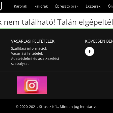
Karórák
Faliórák
Ébresztő órák
Ékszerek
Ór
 nem található! Talán elgépeltél
VÁSÁRLÁSI FELTÉTELEK
KÖVESSEN BE
Szállítási információk
Vásárlási feltételek
Adatvédelmi és adatkezelési
szabályzat
© 2020-2021. Strassz Kft., Minden jog fenntartva