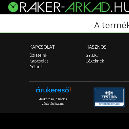
A termék
KAPCSOLAT
HASZNOS
Üzleteink
GY.I.K.
Kapcsolat
Cégeknek
Rólunk
Árukereső, a hiteles
vásárlási kalauz