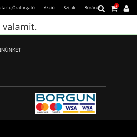
0
atartó,Óraforgató
Akció
Szíjak
Bőráruk
 valamit.
NNÜNKET